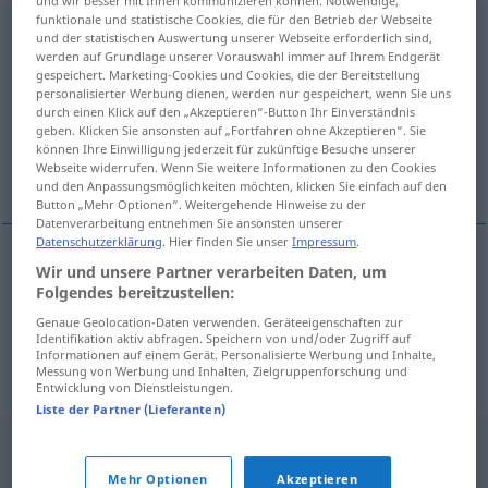
und wir besser mit Ihnen kommunizieren können. Notwendige,
funktionale und statistische Cookies, die für den Betrieb der Webseite
Wechselspannung
f
und der statistischen Auswertung unserer Webseite erforderlich sind,
werden auf Grundlage unserer Vorauswahl immer auf Ihrem Endgerät
Übersicht aller Übersetzungen
gespeichert. Marketing-Cookies und Cookies, die der Bereitstellung
personalisierter Werbung dienen, werden nur gespeichert, wenn Sie uns
(Für mehr Details die Übersetzung anklicken/antippen)
durch einen Klick auf den „Akzeptieren“-Button Ihr Einverständnis
geben. Klicken Sie ansonsten auf „Fortfahren ohne Akzeptieren“. Sie
alternating-current voltage, alternating
können Ihre Einwilligung jederzeit für zukünftige Besuche unserer
Webseite widerrufen. Wenn Sie weitere Informationen zu den Cookies
voltage, a.c. (
und den Anpassungsmöglichkeiten möchten, klicken Sie einfach auf den
Button „Mehr Optionen“. Weitergehende Hinweise zu der
Datenverarbeitung entnehmen Sie ansonsten unserer
Datenschutzerklärung
. Hier finden Sie unser
Impressum
.
Wir und unsere Partner verarbeiten Daten, um
alternating(-current)
voltage
,
alternating
voltage
Folgendes bereitzustellen:
(potential), a.c. (
od
AC)
voltage
Genaue Geolocation-Daten verwenden. Geräteeigenschaften zur
Identifikation aktiv abfragen. Speichern von und/oder Zugriff auf
Informationen auf einem Gerät. Personalisierte Werbung und Inhalte,
Wechselspannung
ELEK
Messung von Werbung und Inhalten, Zielgruppenforschung und
Entwicklung von Dienstleistungen.
Liste der Partner (Lieferanten)
Mehr Optionen
Akzeptieren