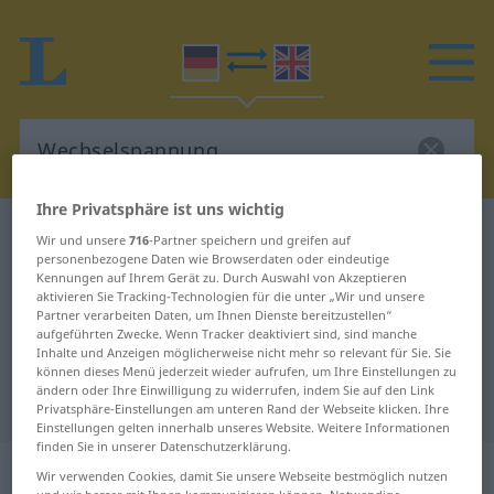
Ihre Privatsphäre ist uns wichtig
Deutsch-Englisch Wörterbuch
Wechselspannung
Wir und unsere
716
-Partner speichern und greifen auf
personenbezogene Daten wie Browserdaten oder eindeutige
Deutsch-Englisch Übersetzung für
Kennungen auf Ihrem Gerät zu. Durch Auswahl von Akzeptieren
aktivieren Sie Tracking-Technologien für die unter „Wir und unsere
"Wechselspannung"
Partner verarbeiten Daten, um Ihnen Dienste bereitzustellen“
aufgeführten Zwecke. Wenn Tracker deaktiviert sind, sind manche
Inhalte und Anzeigen möglicherweise nicht mehr so relevant für Sie. Sie
"Wechselspannung" Englisch
können dieses Menü jederzeit wieder aufrufen, um Ihre Einstellungen zu
ändern oder Ihre Einwilligung zu widerrufen, indem Sie auf den Link
Übersetzung
Privatsphäre-Einstellungen am unteren Rand der Webseite klicken. Ihre
Einstellungen gelten innerhalb unseres Website. Weitere Informationen
finden Sie in unserer Datenschutzerklärung.
„Wechselspannung“
: Femininum
Wir verwenden Cookies, damit Sie unsere Webseite bestmöglich nutzen