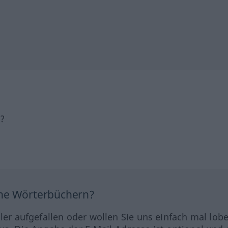
h?
ine Wörterbüchern?
hler aufgefallen oder wollen Sie uns einfach mal lob