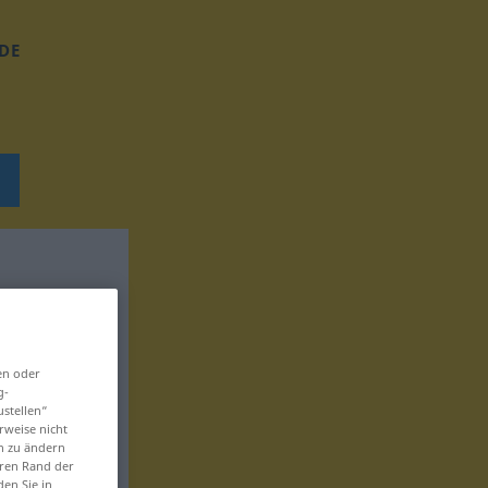
DE
en oder
g-
ustellen“
rweise nicht
en zu ändern
eren Rand der
den Sie in