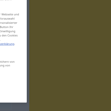
er Webseite und
 Vorauswahl
sonalisierter
Button Ihr
Einwilligung
zu den Cookies
.
zerklärung
.
eichern von
sung von