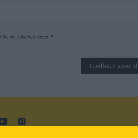
m Sie ein Häkchen setzen.*
Feedback absend
ook
YouTube
Instagram