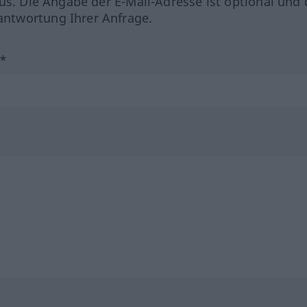
us. Die Angabe der E-Mail-Adresse ist optional und 
ntwortung Ihrer Anfrage.
?*