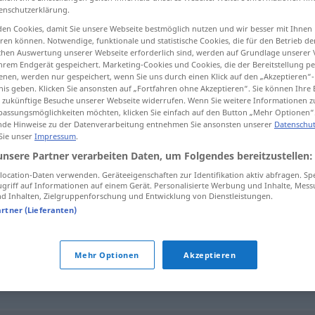
enschutzerklärung.
en Cookies, damit Sie unsere Webseite bestmöglich nutzen und wir besser mit Ihnen
en können. Notwendige, funktionale und statistische Cookies, die für den Betrieb d
ischen Auswertung unserer Webseite erforderlich sind, werden auf Grundlage unserer
tippen)
hrem Endgerät gespeichert. Marketing-Cookies und Cookies, die der Bereitstellung per
nen, werden nur gespeichert, wenn Sie uns durch einen Klick auf den „Akzeptieren“-
nis geben. Klicken Sie ansonsten auf „Fortfahren ohne Akzeptieren“. Sie können Ihre 
ür zukünftige Besuche unserer Webseite widerrufen. Wenn Sie weitere Informationen 
assungsmöglichkeiten möchten, klicken Sie einfach auf den Button „Mehr Optionen“
de Hinweise zu der Datenverarbeitung entnehmen Sie ansonsten unserer
Datenschut
 Sie unser
Impressum
.
Waschhandschuh
unsere Partner verarbeiten Daten, um Folgendes bereitzustellen:
ocation-Daten verwenden. Geräteeigenschaften zur Identifikation aktiv abfragen. Sp
griff auf Informationen auf einem Gerät. Personalisierte Werbung und Inhalte, Mes
 Inhalten, Zielgruppenforschung und Entwicklung von Dienstleistungen.
schuh"
artner (Lieferanten)
Mehr Optionen
Akzeptieren