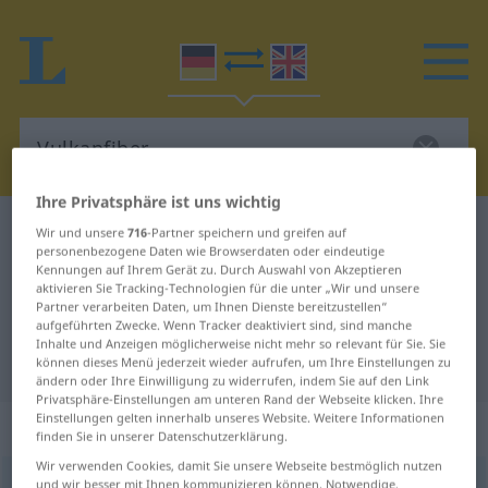
Ihre Privatsphäre ist uns wichtig
Deutsch-Englisch Wörterbuch
Vulkanfiber
Wir und unsere
716
-Partner speichern und greifen auf
personenbezogene Daten wie Browserdaten oder eindeutige
Deutsch-Englisch Übersetzung für
Kennungen auf Ihrem Gerät zu. Durch Auswahl von Akzeptieren
aktivieren Sie Tracking-Technologien für die unter „Wir und unsere
"Vulkanfiber"
Partner verarbeiten Daten, um Ihnen Dienste bereitzustellen“
aufgeführten Zwecke. Wenn Tracker deaktiviert sind, sind manche
Inhalte und Anzeigen möglicherweise nicht mehr so relevant für Sie. Sie
"Vulkanfiber" Englisch Übersetzung
können dieses Menü jederzeit wieder aufrufen, um Ihre Einstellungen zu
ändern oder Ihre Einwilligung zu widerrufen, indem Sie auf den Link
Privatsphäre-Einstellungen am unteren Rand der Webseite klicken. Ihre
Einstellungen gelten innerhalb unseres Website. Weitere Informationen
„Vulkanfiber“
: Femininum
finden Sie in unserer Datenschutzerklärung.
Wir verwenden Cookies, damit Sie unsere Webseite bestmöglich nutzen
Vulkanfiber
und wir besser mit Ihnen kommunizieren können. Notwendige,
f