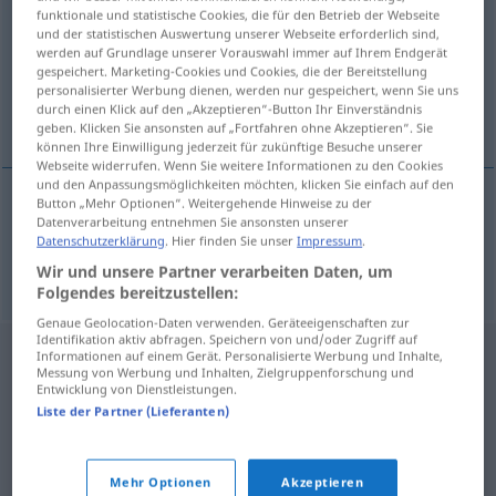
funktionale und statistische Cookies, die für den Betrieb der Webseite
und der statistischen Auswertung unserer Webseite erforderlich sind,
Übersicht aller Übersetzungen
werden auf Grundlage unserer Vorauswahl immer auf Ihrem Endgerät
(Für mehr Details die Übersetzung anklicken/antippen)
gespeichert. Marketing-Cookies und Cookies, die der Bereitstellung
personalisierter Werbung dienen, werden nur gespeichert, wenn Sie uns
durch einen Klick auf den „Akzeptieren“-Button Ihr Einverständnis
vulcanized -s- fiber (fibre
geben. Klicken Sie ansonsten auf „Fortfahren ohne Akzeptieren“. Sie
können Ihre Einwilligung jederzeit für zukünftige Besuche unserer
Webseite widerrufen. Wenn Sie weitere Informationen zu den Cookies
und den Anpassungsmöglichkeiten möchten, klicken Sie einfach auf den
Button „Mehr Optionen“. Weitergehende Hinweise zu der
Datenverarbeitung entnehmen Sie ansonsten unserer
vulcanized
(
a.
-s-
fiber
(fibre
BR
)
US
BR
)
Datenschutzerklärung
. Hier finden Sie unser
Impressum
.
Vulkanfiber
GUMMI
Wir und unsere Partner verarbeiten Daten, um
Folgendes bereitzustellen:
Genaue Geolocation-Daten verwenden. Geräteeigenschaften zur
Identifikation aktiv abfragen. Speichern von und/oder Zugriff auf
Informationen auf einem Gerät. Personalisierte Werbung und Inhalte,
Messung von Werbung und Inhalten, Zielgruppenforschung und
Entwicklung von Dienstleistungen.
Liste der Partner (Lieferanten)
Mehr Optionen
Akzeptieren