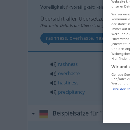
Webseite kli
Voreiligkeit
unserer Dat
f
<
Voreiligkeit
;
kein
pl
>
Wir verwend
Übersicht aller Übersetzungen
kommunizier
der statist
(Für mehr Details die Übersetzung anklicken/an
immer auf I
Werbung die
rashness, overhaste, hastiness, pre
Einverständ
jederzeit f
und den Anp
Weitergehen
Hier finden
rashness
Wir und 
overhaste
Genaue Geol
und/oder Zu
hastiness
Werbung und
Liste der P
precipitancy
Beispielsätze für "Voreiligke