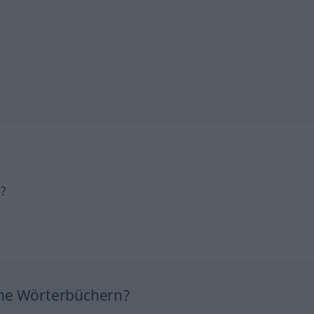
h?
ine Wörterbüchern?