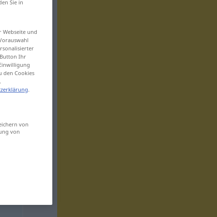
den Sie in
er Webseite und
 Vorauswahl
sonalisierter
Button Ihr
Einwilligung
zu den Cookies
.
zerklärung
.
eichern von
sung von