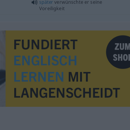
später
verwünschte er seine
Voreiligkeit