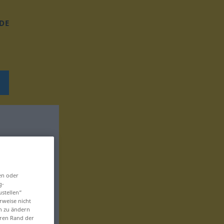
DE
en oder
g-
ustellen“
rweise nicht
en zu ändern
eren Rand der