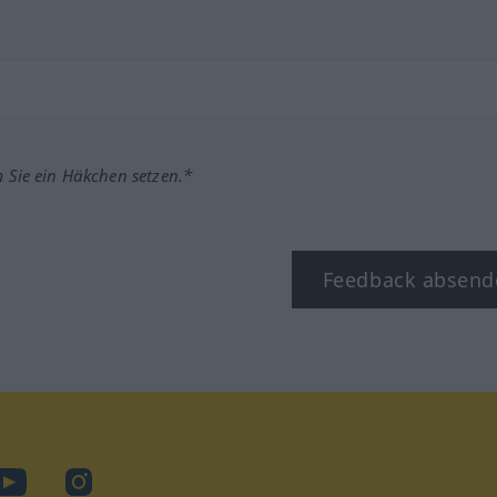
m Sie ein Häkchen setzen.*
Feedback absend
ook
YouTube
Instagram