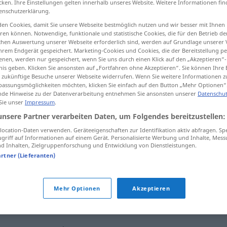
cken. Ihre Einstellungen gelten innerhalb unseres Website. Weitere Informationen fin
enschutzerklärung.
en Cookies, damit Sie unsere Webseite bestmöglich nutzen und wir besser mit Ihnen
en können. Notwendige, funktionale und statistische Cookies, die für den Betrieb d
ischen Auswertung unserer Webseite erforderlich sind, werden auf Grundlage unserer
tippen)
hrem Endgerät gespeichert. Marketing-Cookies und Cookies, die der Bereitstellung per
nen, werden nur gespeichert, wenn Sie uns durch einen Klick auf den „Akzeptieren“-
cipitancy
nis geben. Klicken Sie ansonsten auf „Fortfahren ohne Akzeptieren“. Sie können Ihre 
ür zukünftige Besuche unserer Webseite widerrufen. Wenn Sie weitere Informationen 
assungsmöglichkeiten möchten, klicken Sie einfach auf den Button „Mehr Optionen“
de Hinweise zu der Datenverarbeitung entnehmen Sie ansonsten unserer
Datenschut
 Sie unser
Impressum
.
Voreiligkeit
unsere Partner verarbeiten Daten, um Folgendes bereitzustellen:
ocation-Daten verwenden. Geräteeigenschaften zur Identifikation aktiv abfragen. Sp
griff auf Informationen auf einem Gerät. Personalisierte Werbung und Inhalte, Mes
 Inhalten, Zielgruppenforschung und Entwicklung von Dienstleistungen.
artner (Lieferanten)
Mehr Optionen
Akzeptieren
it"