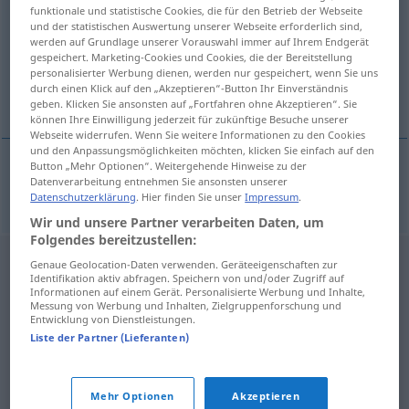
funktionale und statistische Cookies, die für den Betrieb der Webseite
und der statistischen Auswertung unserer Webseite erforderlich sind,
Übersicht aller Übersetzungen
werden auf Grundlage unserer Vorauswahl immer auf Ihrem Endgerät
(Für mehr Details die Übersetzung anklicken/antippen)
gespeichert. Marketing-Cookies und Cookies, die der Bereitstellung
personalisierter Werbung dienen, werden nur gespeichert, wenn Sie uns
durch einen Klick auf den „Akzeptieren“-Button Ihr Einverständnis
scale
geben. Klicken Sie ansonsten auf „Fortfahren ohne Akzeptieren“. Sie
können Ihre Einwilligung jederzeit für zukünftige Besuche unserer
Webseite widerrufen. Wenn Sie weitere Informationen zu den Cookies
und den Anpassungsmöglichkeiten möchten, klicken Sie einfach auf den
Button „Mehr Optionen“. Weitergehende Hinweise zu der
Datenverarbeitung entnehmen Sie ansonsten unserer
scale
verzundern
METALL
Datenschutzerklärung
. Hier finden Sie unser
Impressum
.
Wir und unsere Partner verarbeiten Daten, um
Folgendes bereitzustellen:
Genaue Geolocation-Daten verwenden. Geräteeigenschaften zur
Identifikation aktiv abfragen. Speichern von und/oder Zugriff auf
Informationen auf einem Gerät. Personalisierte Werbung und Inhalte,
Messung von Werbung und Inhalten, Zielgruppenforschung und
Entwicklung von Dienstleistungen.
Liste der Partner (Lieferanten)
Mehr Optionen
Akzeptieren