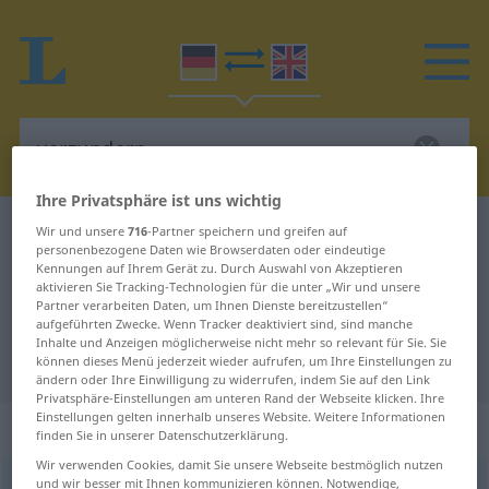
Ihre Privatsphäre ist uns wichtig
Deutsch-Englisch Wörterbuch
verzundern
Wir und unsere
716
-Partner speichern und greifen auf
personenbezogene Daten wie Browserdaten oder eindeutige
Deutsch-Englisch Übersetzung für
Kennungen auf Ihrem Gerät zu. Durch Auswahl von Akzeptieren
aktivieren Sie Tracking-Technologien für die unter „Wir und unsere
"verzundern"
Partner verarbeiten Daten, um Ihnen Dienste bereitzustellen“
aufgeführten Zwecke. Wenn Tracker deaktiviert sind, sind manche
Inhalte und Anzeigen möglicherweise nicht mehr so relevant für Sie. Sie
"verzundern" Englisch Übersetzung
können dieses Menü jederzeit wieder aufrufen, um Ihre Einstellungen zu
ändern oder Ihre Einwilligung zu widerrufen, indem Sie auf den Link
Privatsphäre-Einstellungen am unteren Rand der Webseite klicken. Ihre
Einstellungen gelten innerhalb unseres Website. Weitere Informationen
„verzundern“
: transitives Verb
finden Sie in unserer Datenschutzerklärung.
Wir verwenden Cookies, damit Sie unsere Webseite bestmöglich nutzen
und wir besser mit Ihnen kommunizieren können. Notwendige,
verzundern
[-ˈtsʊndərn]
v/t
<
kein
ge-
;
h
>