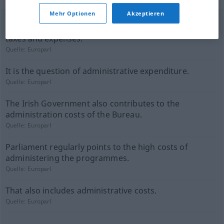
Mehr Optionen
Akzeptieren
We simply have to try to reduce administrative costs,
taxes and expenses.
Quelle:
Europarl
It is the question of administrative expenditure.
Quelle:
Europarl
The Irish Government also contributes to the
administration costs of the Bureau.
Quelle:
Europarl
Parliament regularly points to the high costs of
administering the programmes.
Quelle:
Europarl
That also includes administrative costs.
Quelle:
Europarl