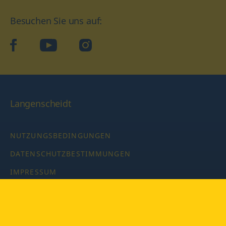
Besuchen Sie uns auf:
facebook
YouTube
Instagram
Langenscheidt
NUTZUNGSBEDINGUNGEN
DATENSCHUTZBESTIMMUNGEN
IMPRESSUM
PRIVATSPHÄRE-EINSTELLUNGEN
LATEINWÖRTERBUCH MIT CODE