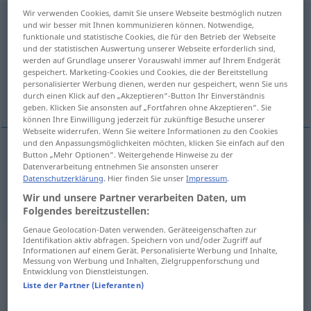
Wir verwenden Cookies, damit Sie unsere Webseite bestmöglich nutzen
Verwaltungskosten
pl
und wir besser mit Ihnen kommunizieren können. Notwendige,
funktionale und statistische Cookies, die für den Betrieb der Webseite
Übersicht aller Übersetzungen
und der statistischen Auswertung unserer Webseite erforderlich sind,
werden auf Grundlage unserer Vorauswahl immer auf Ihrem Endgerät
(Für mehr Details die Übersetzung anklicken/antippen)
gespeichert. Marketing-Cookies und Cookies, die der Bereitstellung
personalisierter Werbung dienen, werden nur gespeichert, wenn Sie uns
administrative costs
durch einen Klick auf den „Akzeptieren“-Button Ihr Einverständnis
geben. Klicken Sie ansonsten auf „Fortfahren ohne Akzeptieren“. Sie
können Ihre Einwilligung jederzeit für zukünftige Besuche unserer
Webseite widerrufen. Wenn Sie weitere Informationen zu den Cookies
und den Anpassungsmöglichkeiten möchten, klicken Sie einfach auf den
Button „Mehr Optionen“. Weitergehende Hinweise zu der
administrative
(
od
administration) costs (
od
Datenverarbeitung entnehmen Sie ansonsten unserer
Datenschutzerklärung
. Hier finden Sie unser
Impressum
.
expenses)
Verwaltungskosten
Wir und unsere Partner verarbeiten Daten, um
Folgendes bereitzustellen:
Genaue Geolocation-Daten verwenden. Geräteeigenschaften zur
Identifikation aktiv abfragen. Speichern von und/oder Zugriff auf
Beispielsätze aus externen Quellen
Informationen auf einem Gerät. Personalisierte Werbung und Inhalte,
Messung von Werbung und Inhalten, Zielgruppenforschung und
für "Verwaltungskosten"
Entwicklung von Dienstleistungen.
Liste der Partner (Lieferanten)
(nicht von der Langenscheidt Redaktion
geprüft)