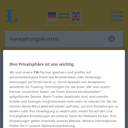
Deutsch-Englisch Wörterbuch
Verwaltungskosten
Ihre Privatsphäre ist uns wichtig
Deutsch-Englisch Übersetzung für
Wir und unsere
716
-Partner speichern und greifen auf
personenbezogene Daten wie Browserdaten oder eindeutige
"Verwaltungskosten"
Kennungen auf Ihrem Gerät zu. Durch Auswahl von Akzeptieren
aktivieren Sie Tracking-Technologien für die unter „Wir und unsere
Partner verarbeiten Daten, um Ihnen Dienste bereitzustellen“
"Verwaltungskosten" Englisch
aufgeführten Zwecke. Wenn Tracker deaktiviert sind, sind manche
Inhalte und Anzeigen möglicherweise nicht mehr so relevant für Sie. Sie
Übersetzung
können dieses Menü jederzeit wieder aufrufen, um Ihre Einstellungen zu
ändern oder Ihre Einwilligung zu widerrufen, indem Sie auf den Link
Privatsphäre-Einstellungen am unteren Rand der Webseite klicken. Ihre
„Verwaltungskosten“
: Plural
Einstellungen gelten innerhalb unseres Website. Weitere Informationen
finden Sie in unserer Datenschutzerklärung.