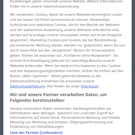
Einstellungen gelten innerhalb unseres Website. Weitere Informationen
finden Sie in unserer Datenschutzerklärung.
Verhinderung
f
<
Verhinderung
;
kein
pl
>
Wir verwenden Cookies, damit Sie unsere Webseite bestmöglich nutzen
und wir besser mit Ihnen kommunizieren können. Notwendige,
Übersicht aller Übersetzungen
funktionale und statistische Cookies, die für den Betrieb der Webseite
(Für mehr Details die Übersetzung anklicken/antippen)
und der statistischen Auswertung unserer Webseite erforderlich sind,
werden auf Grundlage unserer Vorauswahl immer auf Ihrem Endgerät
gespeichert. Marketing-Cookies und Cookies, die der Bereitstellung
prevention
preclusion, prevention
personalisierter Werbung dienen, werden nur gespeichert, wenn Sie uns
durch einen Klick auf den „Akzeptieren“-Button Ihr Einverständnis
geben. Klicken Sie ansonsten auf „Fortfahren ohne Akzeptieren“. Sie
Weitere Beispiele...
können Ihre Einwilligung jederzeit für zukünftige Besuche unserer
Webseite widerrufen. Wenn Sie weitere Informationen zu den Cookies
und den Anpassungsmöglichkeiten möchten, klicken Sie einfach auf den
Button „Mehr Optionen“. Weitergehende Hinweise zu der
Datenverarbeitung entnehmen Sie ansonsten unserer
Datenschutzerklärung
. Hier finden Sie unser
Impressum
.
prevention
Verhinderung
von Unfällen etc
Wir und unsere Partner verarbeiten Daten, um
Folgendes bereitzustellen:
Genaue Geolocation-Daten verwenden. Geräteeigenschaften zur
preclusion
Verhinderung
Unmöglichmachen
Identifikation aktiv abfragen. Speichern von und/oder Zugriff auf
Informationen auf einem Gerät. Personalisierte Werbung und Inhalte,
Messung von Werbung und Inhalten, Zielgruppenforschung und
prevention
Verhinderung
Unmöglichmachen
Entwicklung von Dienstleistungen.
Liste der Partner (Lieferanten)