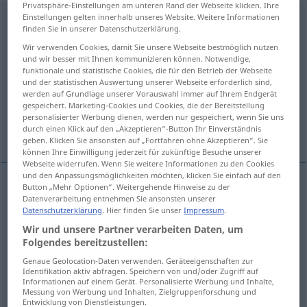
Privatsphäre-Einstellungen am unteren Rand der Webseite klicken. Ihre
Einstellungen gelten innerhalb unseres Website. Weitere Informationen
Verankerung
f
<
Verankerung
;
Verankerungen
>
finden Sie in unserer Datenschutzerklärung.
Übersicht aller Übersetzungen
Wir verwenden Cookies, damit Sie unsere Webseite bestmöglich nutzen
und wir besser mit Ihnen kommunizieren können. Notwendige,
(Für mehr Details die Übersetzung anklicken/antippen)
funktionale und statistische Cookies, die für den Betrieb der Webseite
und der statistischen Auswertung unserer Webseite erforderlich sind,
anchoring, anchorage, anchorage point
werden auf Grundlage unserer Vorauswahl immer auf Ihrem Endgerät
gespeichert. Marketing-Cookies und Cookies, die der Bereitstellung
personalisierter Werbung dienen, werden nur gespeichert, wenn Sie uns
durch einen Klick auf den „Akzeptieren“-Button Ihr Einverständnis
embodiment, fixing
geben. Klicken Sie ansonsten auf „Fortfahren ohne Akzeptieren“. Sie
können Ihre Einwilligung jederzeit für zukünftige Besuche unserer
Webseite widerrufen. Wenn Sie weitere Informationen zu den Cookies
und den Anpassungsmöglichkeiten möchten, klicken Sie einfach auf den
Button „Mehr Optionen“. Weitergehende Hinweise zu der
Datenverarbeitung entnehmen Sie ansonsten unserer
anchoring
Verankerung
das
SCHIFF
TECH
Datenschutzerklärung
. Hier finden Sie unser
Impressum
.
Verankern
Wir und unsere Partner verarbeiten Daten, um
Folgendes bereitzustellen:
anchorage
Verankerung
das
SCHIFF
TECH
Genaue Geolocation-Daten verwenden. Geräteeigenschaften zur
Identifikation aktiv abfragen. Speichern von und/oder Zugriff auf
Verankertsein
Informationen auf einem Gerät. Personalisierte Werbung und Inhalte,
Messung von Werbung und Inhalten, Zielgruppenforschung und
Entwicklung von Dienstleistungen.