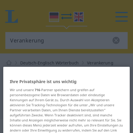
Deutsch-Englisch Wörterbuch
Verankerung
Deutsch-Englisch Übersetzung für
"Verankerung"
Ihre Privatsphäre ist uns wichtig
Wir und unsere
716
-Partner speichern und greifen auf
personenbezogene Daten wie Browserdaten oder eindeutige
"Verankerung" Englisch
Kennungen auf Ihrem Gerät zu. Durch Auswahl von Akzeptieren
aktivieren Sie Tracking-Technologien für die unter „Wir und unsere
Übersetzung
Partner verarbeiten Daten, um Ihnen Dienste bereitzustellen“
aufgeführten Zwecke. Wenn Tracker deaktiviert sind, sind manche
Inhalte und Anzeigen möglicherweise nicht mehr so relevant für Sie. Sie
„Verankerung“
: Femininum
können dieses Menü jederzeit wieder aufrufen, um Ihre Einstellungen zu
ändern oder Ihre Einwilligung zu widerrufen, indem Sie auf den Link