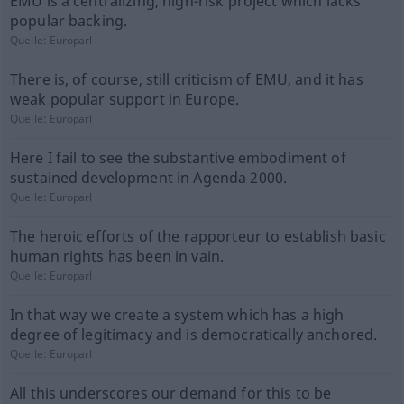
EMU is a centralizing, high-risk project which lacks
popular backing.
Quelle:
Europarl
There is, of course, still criticism of EMU, and it has
weak popular support in Europe.
Quelle:
Europarl
Here I fail to see the substantive embodiment of
sustained development in Agenda 2000.
Quelle:
Europarl
The heroic efforts of the rapporteur to establish basic
human rights has been in vain.
Quelle:
Europarl
In that way we create a system which has a high
degree of legitimacy and is democratically anchored.
Quelle:
Europarl
All this underscores our demand for this to be