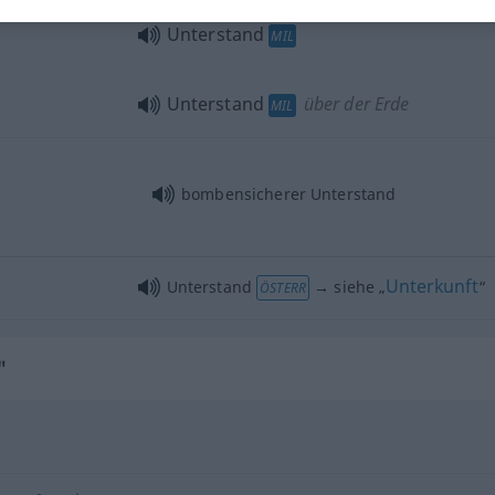
Unterstand
MIL
Unterstand
über der Erde
MIL
bombensicherer Unterstand
Unterkunft
Unterstand
→ siehe „
“
ÖSTERR
"