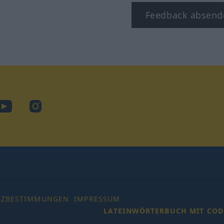
Feedback absend
ook
YouTube
Instagram
TZBESTIMMUNGEN
IMPRESSUM
LATEINWÖRTERBUCH MIT COD