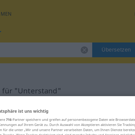
HMEN
Übersetzen
 für "Unterstand"
zung
atsphäre ist uns wichtig
sere
716
-Partner speichern und greifen auf personenbezogene Daten wie Browserdat
Kennungen auf Ihrem Gerät zu. Durch Auswahl von Akzeptieren aktivieren Sie Trackin
n für die unter „Wir und unsere Partner verarbeiten Daten, um Ihnen Dienste bereitz
n Zwecke. Wenn Tracker deaktiviert sind, sind manche Inhalte und Anzeigen mögliche