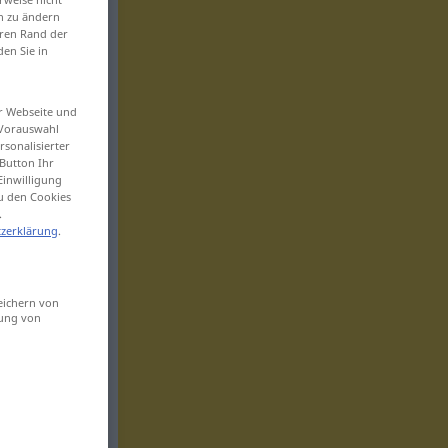
en zu ändern
eren Rand der
den Sie in
er Webseite und
 Vorauswahl
sonalisierter
Button Ihr
Einwilligung
zu den Cookies
.
zerklärung
.
eichern von
sung von