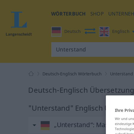
WÖRTERBUCH
SHOP
UNTERNE
Deutsch
Englisch
Deutsch-Englisch Wörterbuch
Unterstand
Deutsch-Englisch Übersetzung
"Unterstand" Englisch Überset
Ihre Priv
Wir und un
„Unterstand“
: Maskulinum
eindeutige 
Technologie
aufgeführte