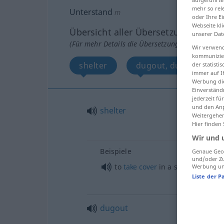
mehr so rel
Unterstand
m
oder Ihre E
Webseite kli
Übersicht aller Übersetzungen
unserer Dat
(Für mehr Details die Übersetzung anklicken/an
Wir verwend
kommunizier
shelter
dugout, dug-out, surf
der statist
immer auf I
Werbung die
Einverständ
jederzeit f
und den Anp
shelter
Weitergehen
Hier finden
Wir und 
Beispiele
Genaue Geol
und/oder Zu
to
take
cover
in a shelter
Werbung und
Liste der P
dugout