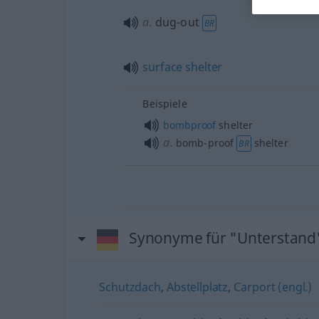
a.
dug-out
BR
surface
shelter
Beispiele
bombproof
shelter
a.
bomb-proof
shelter
BR
Synonyme für "Unterstand
Schutzdach
,
Abstellplatz
,
Carport (engl.)