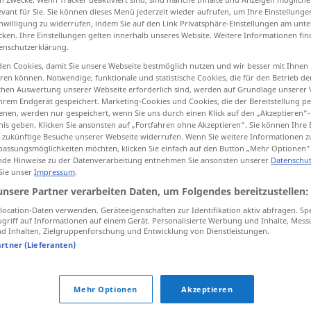
evant für Sie. Sie können dieses Menü jederzeit wieder aufrufen, um Ihre Einstellung
inwilligung zu widerrufen, indem Sie auf den Link Privatsphäre-Einstellungen am unt
cken. Ihre Einstellungen gelten innerhalb unseres Website. Weitere Informationen fin
enschutzerklärung.
tippen)
en Cookies, damit Sie unsere Webseite bestmöglich nutzen und wir besser mit Ihnen
en können. Notwendige, funktionale und statistische Cookies, die für den Betrieb d
ace shelter
ischen Auswertung unserer Webseite erforderlich sind, werden auf Grundlage unserer
hrem Endgerät gespeichert. Marketing-Cookies und Cookies, die der Bereitstellung per
nen, werden nur gespeichert, wenn Sie uns durch einen Klick auf den „Akzeptieren“-
nis geben. Klicken Sie ansonsten auf „Fortfahren ohne Akzeptieren“. Sie können Ihre 
ür zukünftige Besuche unserer Webseite widerrufen. Wenn Sie weitere Informationen 
assungsmöglichkeiten möchten, klicken Sie einfach auf den Button „Mehr Optionen“
Unterstand
zum Schutz vor
de Hinweise zu der Datenverarbeitung entnehmen Sie ansonsten unserer
Datenschut
 Sie unser
Impressum
.
Unwettern
unsere Partner verarbeiten Daten, um Folgendes bereitzustellen:
ocation-Daten verwenden. Geräteeigenschaften zur Identifikation aktiv abfragen. Sp
griff auf Informationen auf einem Gerät. Personalisierte Werbung und Inhalte, Mes
in einem Unterstand
Zuflucht
 Inhalten, Zielgruppenforschung und Entwicklung von Dienstleistungen.
artner (Lieferanten)
suchen
Unterstand
ausgehobener
MIL
Mehr Optionen
Akzeptieren