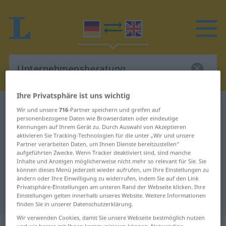
Ihre Privatsphäre ist uns wichtig
Deutsch-Englisch Wörterbuch
Wir und unsere
716
-Partner speichern und greifen auf
Unternehmensberatung
personenbezogene Daten wie Browserdaten oder eindeutige
Kennungen auf Ihrem Gerät zu. Durch Auswahl von Akzeptieren
Deutsch-Englisch Übersetzung für
aktivieren Sie Tracking-Technologien für die unter „Wir und unsere
Partner verarbeiten Daten, um Ihnen Dienste bereitzustellen“
"Unternehmensberatung"
aufgeführten Zwecke. Wenn Tracker deaktiviert sind, sind manche
Inhalte und Anzeigen möglicherweise nicht mehr so relevant für Sie. Sie
können dieses Menü jederzeit wieder aufrufen, um Ihre Einstellungen zu
ändern oder Ihre Einwilligung zu widerrufen, indem Sie auf den Link
"Unternehmensberatung" Englisch
Privatsphäre-Einstellungen am unteren Rand der Webseite klicken. Ihre
Übersetzung
Einstellungen gelten innerhalb unseres Website. Weitere Informationen
finden Sie in unserer Datenschutzerklärung.
Wir verwenden Cookies, damit Sie unsere Webseite bestmöglich nutzen
und wir besser mit Ihnen kommunizieren können. Notwendige,