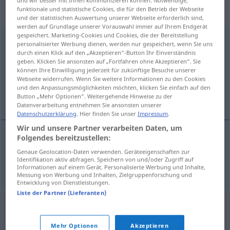
„Unternehmensberatung“
:
funktionale und statistische Cookies, die für den Betrieb der Webseite
Femininum
und der statistischen Auswertung unserer Webseite erforderlich sind,
werden auf Grundlage unserer Vorauswahl immer auf Ihrem Endgerät
gespeichert. Marketing-Cookies und Cookies, die der Bereitstellung
Unternehmensberatung
f
personalisierter Werbung dienen, werden nur gespeichert, wenn Sie uns
durch einen Klick auf den „Akzeptieren“-Button Ihr Einverständnis
Übersicht aller Übersetzungen
geben. Klicken Sie ansonsten auf „Fortfahren ohne Akzeptieren“. Sie
können Ihre Einwilligung jederzeit für zukünftige Besuche unserer
(Für mehr Details die Übersetzung anklicken/antippen)
Webseite widerrufen. Wenn Sie weitere Informationen zu den Cookies
und den Anpassungsmöglichkeiten möchten, klicken Sie einfach auf den
management consultancy
Button „Mehr Optionen“. Weitergehende Hinweise zu der
Datenverarbeitung entnehmen Sie ansonsten unserer
Datenschutzerklärung
. Hier finden Sie unser
Impressum
.
Wir und unsere Partner verarbeiten Daten, um
Folgendes bereitzustellen:
management
consultancy
Genaue Geolocation-Daten verwenden. Geräteeigenschaften zur
Identifikation aktiv abfragen. Speichern von und/oder Zugriff auf
Unternehmensberatung
Informationen auf einem Gerät. Personalisierte Werbung und Inhalte,
Messung von Werbung und Inhalten, Zielgruppenforschung und
Entwicklung von Dienstleistungen.
Liste der Partner (Lieferanten)
Mehr Optionen
Akzeptieren