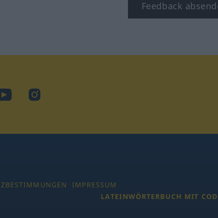
Feedback absend
ook
YouTube
Instagram
TZBESTIMMUNGEN
IMPRESSUM
LATEINWÖRTERBUCH MIT COD