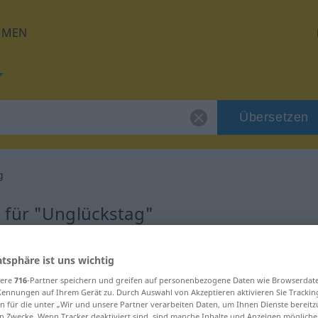
HMEN
Übersetzen
g
 für "Unglückstag"
tzung
atsphäre ist uns wichtig
sere
716
-Partner speichern und greifen auf personenbezogene Daten wie Browserdat
m
Kennungen auf Ihrem Gerät zu. Durch Auswahl von Akzeptieren aktivieren Sie Trackin
n für die unter „Wir und unsere Partner verarbeiten Daten, um Ihnen Dienste bereitz
n Zwecke. Wenn Tracker deaktiviert sind, sind manche Inhalte und Anzeigen mögliche