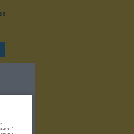
DE
en oder
g-
ustellen“
rweise nicht