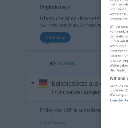
mehr so rel
Unglückstag
m
oder Ihre E
Webseite kli
Übersicht aller Übersetzungen
unserer Dat
(Für mehr Details die Übersetzung anklicken/an
Wir verwend
kommunizier
der statist
fatal day
immer auf I
Werbung die
Einverständ
jederzeit f
und den Anp
fatal
day
Weitergehen
Hier finden
Wir und 
Beispielsätze aus externen
Genaue Geol
und/oder Zu
(nicht von der Langenscheidt Reda
Werbung und
Liste der P
Friday the 13th is considered an unlucky
Quelle:
Tatoeba