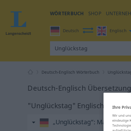
WÖRTERBUCH
SHOP
UNTERNE
Deutsch
Englisch
Deutsch-Englisch Wörterbuch
Unglücksta
Deutsch-Englisch Übersetzung
"Unglückstag" Englisch Überse
Ihre Priv
Wir und un
„Unglückstag“
: Maskulinu
eindeutige 
Technologie
aufgeführte