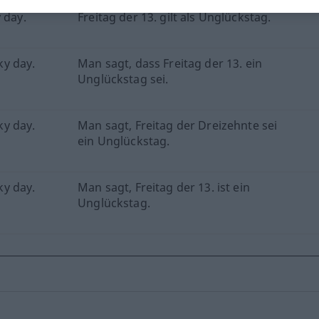
 day.
Freitag der 13. gilt als Unglückstag.
ky day.
Man sagt, dass Freitag der 13. ein
Unglückstag sei.
ky day.
Man sagt, Freitag der Dreizehnte sei
ein Unglückstag.
ky day.
Man sagt, Freitag der 13. ist ein
Unglückstag.