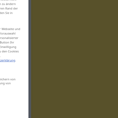
en zu ändern
eren Rand der
den Sie in
er Webseite und
 Vorauswahl
sonalisierter
Button Ihr
Einwilligung
zu den Cookies
.
zerklärung
.
eichern von
sung von