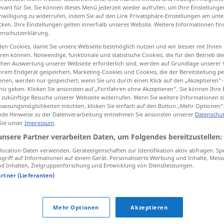
evant für Sie. Sie können dieses Menü jederzeit wieder aufrufen, um Ihre Einstellung
inwilligung zu widerrufen, indem Sie auf den Link Privatsphäre-Einstellungen am unt
cken. Ihre Einstellungen gelten innerhalb unseres Website. Weitere Informationen fin
enschutzerklärung.
tippen)
en Cookies, damit Sie unsere Webseite bestmöglich nutzen und wir besser mit Ihnen
en können. Notwendige, funktionale und statistische Cookies, die für den Betrieb d
ischen Auswertung unserer Webseite erforderlich sind, werden auf Grundlage unserer
hrem Endgerät gespeichert. Marketing-Cookies und Cookies, die der Bereitstellung per
nen, werden nur gespeichert, wenn Sie uns durch einen Klick auf den „Akzeptieren“-
nis geben. Klicken Sie ansonsten auf „Fortfahren ohne Akzeptieren“. Sie können Ihre 
ür zukünftige Besuche unserer Webseite widerrufen. Wenn Sie weitere Informationen 
assungsmöglichkeiten möchten, klicken Sie einfach auf den Button „Mehr Optionen“
Unglückstag
de Hinweise zu der Datenverarbeitung entnehmen Sie ansonsten unserer
Datenschut
 Sie unser
Impressum
.
unsere Partner verarbeiten Daten, um Folgendes bereitzustellen:
 Quellen für "Unglückstag"
ocation-Daten verwenden. Geräteeigenschaften zur Identifikation aktiv abfragen. Sp
griff auf Informationen auf einem Gerät. Personalisierte Werbung und Inhalte, Mes
ktion geprüft)
 Inhalten, Zielgruppenforschung und Entwicklung von Dienstleistungen.
artner (Lieferanten)
 day.
Freitag der Dreizehnte gilt als
Unglückstag.
Mehr Optionen
Akzeptieren