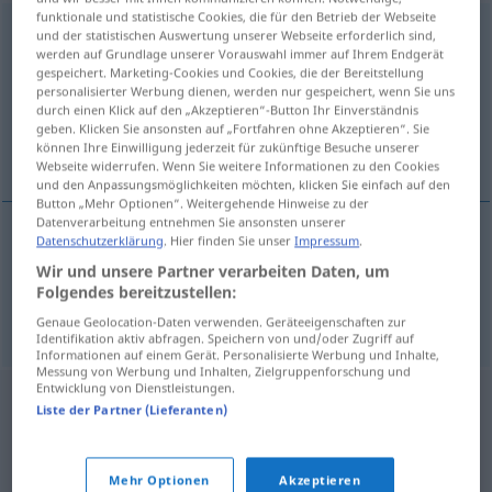
funktionale und statistische Cookies, die für den Betrieb der Webseite
ungepanzert
adj
und der statistischen Auswertung unserer Webseite erforderlich sind,
werden auf Grundlage unserer Vorauswahl immer auf Ihrem Endgerät
Übersicht aller Übersetzungen
gespeichert. Marketing-Cookies und Cookies, die der Bereitstellung
personalisierter Werbung dienen, werden nur gespeichert, wenn Sie uns
(Für mehr Details die Übersetzung anklicken/antippen)
durch einen Klick auf den „Akzeptieren“-Button Ihr Einverständnis
geben. Klicken Sie ansonsten auf „Fortfahren ohne Akzeptieren“. Sie
unarmored, unarmoured
können Ihre Einwilligung jederzeit für zukünftige Besuche unserer
Webseite widerrufen. Wenn Sie weitere Informationen zu den Cookies
und den Anpassungsmöglichkeiten möchten, klicken Sie einfach auf den
Button „Mehr Optionen“. Weitergehende Hinweise zu der
Datenverarbeitung entnehmen Sie ansonsten unserer
Datenschutzerklärung
. Hier finden Sie unser
Impressum
.
unarmored
ungepanzert
US
Wir und unsere Partner verarbeiten Daten, um
Folgendes bereitzustellen:
unarmoured
ungepanzert
BR
Genaue Geolocation-Daten verwenden. Geräteeigenschaften zur
Identifikation aktiv abfragen. Speichern von und/oder Zugriff auf
Informationen auf einem Gerät. Personalisierte Werbung und Inhalte,
Messung von Werbung und Inhalten, Zielgruppenforschung und
Entwicklung von Dienstleistungen.
Liste der Partner (Lieferanten)
Mehr Optionen
Akzeptieren