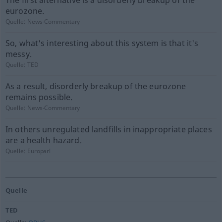
The first alternative is a disorderly breakup of the
eurozone.
Quelle:
News-Commentary
So, what's interesting about this system is that it's
messy.
Quelle:
TED
As a result, disorderly breakup of the eurozone
remains possible.
Quelle:
News-Commentary
In others unregulated landfills in inappropriate places
are a health hazard.
Quelle:
Europarl
Quelle
TED