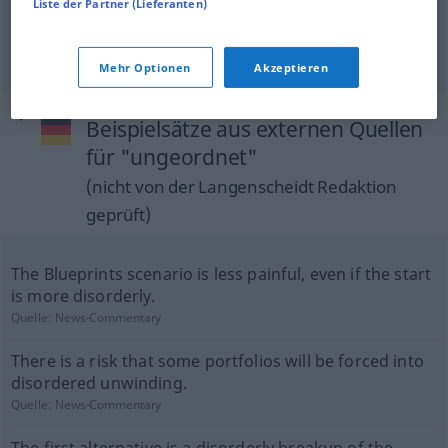
Liste der Partner (Lieferanten)
ill-assorted
,
unorganized
a.
-s-,
disorganized
a.
BR
-s-
ungeordnet
Wissen, Kenntnisse
BR
Mehr Optionen
Akzeptieren
Beispielsätze aus externen Quellen
für "ungeordnet"
(nicht von der Langenscheidt Redaktion
geprüft)
The Blueprints scenario is less painful, even if the start
is more disorderly.
Quelle:
News-Commentary
There is a risk that some portfolios will be forced into
disordered unwinding.
Quelle:
News-Commentary