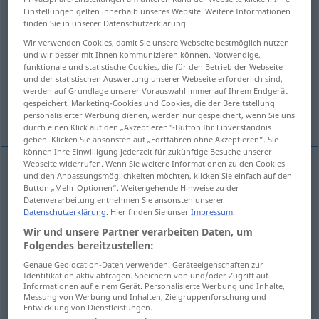
Einstellungen gelten innerhalb unseres Website. Weitere Informationen
finden Sie in unserer Datenschutzerklärung.
Übersicht aller Übersetzungen
Wir verwenden Cookies, damit Sie unsere Webseite bestmöglich nutzen
(Für mehr Details die Übersetzung anklicken/antippen)
und wir besser mit Ihnen kommunizieren können. Notwendige,
funktionale und statistische Cookies, die für den Betrieb der Webseite
disordered, disarranged, unarranged
und der statistischen Auswertung unserer Webseite erforderlich sind,
werden auf Grundlage unserer Vorauswahl immer auf Ihrem Endgerät
gespeichert. Marketing-Cookies und Cookies, die der Bereitstellung
ill-assorted, unorganized -s-, disorganized -s-
personalisierter Werbung dienen, werden nur gespeichert, wenn Sie uns
durch einen Klick auf den „Akzeptieren“-Button Ihr Einverständnis
geben. Klicken Sie ansonsten auf „Fortfahren ohne Akzeptieren“. Sie
können Ihre Einwilligung jederzeit für zukünftige Besuche unserer
Webseite widerrufen. Wenn Sie weitere Informationen zu den Cookies
und den Anpassungsmöglichkeiten möchten, klicken Sie einfach auf den
disordered
ungeordnet
Papiere, Seiten etc
Button „Mehr Optionen“. Weitergehende Hinweise zu der
Datenverarbeitung entnehmen Sie ansonsten unserer
Datenschutzerklärung
. Hier finden Sie unser
Impressum
.
disarranged
ungeordnet
Papiere, Seiten etc
Wir und unsere Partner verarbeiten Daten, um
Folgendes bereitzustellen:
unarranged
ungeordnet
Papiere, Seiten etc
Genaue Geolocation-Daten verwenden. Geräteeigenschaften zur
Identifikation aktiv abfragen. Speichern von und/oder Zugriff auf
Informationen auf einem Gerät. Personalisierte Werbung und Inhalte,
Messung von Werbung und Inhalten, Zielgruppenforschung und
Entwicklung von Dienstleistungen.