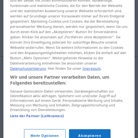
und wir besser mit Ihnen kommunizieren können. Notwendige,
funktionale und statistische Cookies, die für den Betrieb der Webseite
Ungekünsteltheit
f
<
Ungekünsteltheit
;
kein
pl
>
und der statistischen Auswertung unserer Webseite erforderlich sind,
werden auf Grundlage unserer Vorauswahl immer auf Ihrem Endgerät
Übersicht aller Übersetzungen
gespeichert. Marketing-Cookies und Cookies, die der Bereitstellung
personalisierter Werbung dienen, werden nur gespeichert, wenn Sie uns
(Für mehr Details die Übersetzung anklicken/antippen)
durch einen Klick auf den „Akzeptieren“-Button Ihr Einverständnis
geben. Klicken Sie ansonsten auf „Fortfahren ohne Akzeptieren“. Sie
unaffectedness, artlessness, naturalness
können Ihre Einwilligung jederzeit für zukünftige Besuche unserer
Webseite widerrufen. Wenn Sie weitere Informationen zu den Cookies
und den Anpassungsmöglichkeiten möchten, klicken Sie einfach auf den
Button „Mehr Optionen“. Weitergehende Hinweise zu der
Datenverarbeitung entnehmen Sie ansonsten unserer
Datenschutzerklärung
. Hier finden Sie unser
Impressum
.
unaffectedness
Ungekünsteltheit
Wir und unsere Partner verarbeiten Daten, um
Folgendes bereitzustellen:
artlessness
Ungekünsteltheit
Genaue Geolocation-Daten verwenden. Geräteeigenschaften zur
Identifikation aktiv abfragen. Speichern von und/oder Zugriff auf
Informationen auf einem Gerät. Personalisierte Werbung und Inhalte,
naturalness
Ungekünsteltheit
Messung von Werbung und Inhalten, Zielgruppenforschung und
Entwicklung von Dienstleistungen.
Liste der Partner (Lieferanten)
Mehr Optionen
Akzeptieren