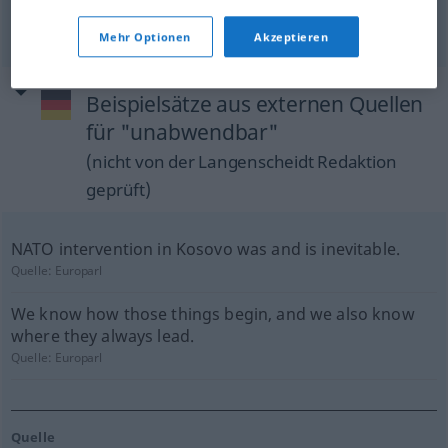
Mehr Optionen
Akzeptieren
Beispielsätze aus externen Quellen
für "unabwendbar"
(nicht von der Langenscheidt Redaktion
geprüft)
NATO intervention in Kosovo was and is inevitable.
Quelle:
Europarl
We know how those things begin, and we also know
where they always lead.
Quelle:
Europarl
Quelle