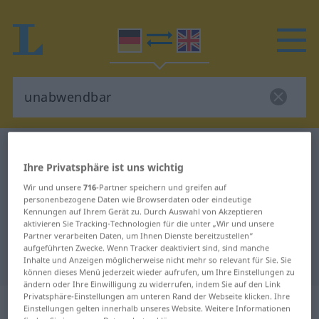
Deutsch-Englisch Wörterbuch
unabwendbar
Ihre Privatsphäre ist uns wichtig
Deutsch-Englisch Übersetzung für
Wir und unsere
716
-Partner speichern und greifen auf
"unabwendbar"
personenbezogene Daten wie Browserdaten oder eindeutige
Kennungen auf Ihrem Gerät zu. Durch Auswahl von Akzeptieren
aktivieren Sie Tracking-Technologien für die unter „Wir und unsere
"unabwendbar" Englisch
Partner verarbeiten Daten, um Ihnen Dienste bereitzustellen“
aufgeführten Zwecke. Wenn Tracker deaktiviert sind, sind manche
Übersetzung
Inhalte und Anzeigen möglicherweise nicht mehr so relevant für Sie. Sie
können dieses Menü jederzeit wieder aufrufen, um Ihre Einstellungen zu
ändern oder Ihre Einwilligung zu widerrufen, indem Sie auf den Link
Privatsphäre-Einstellungen am unteren Rand der Webseite klicken. Ihre
„unabwendbar“
: Adjektiv
Einstellungen gelten innerhalb unseres Website. Weitere Informationen