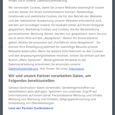
finden Sie in unserer Datenschutzerklärung.
unabwendbar
[ˌʊnˌʔapˈvɛntbaːr; ˈʊn-]
adj
Wir verwenden Cookies, damit Sie unsere Webseite bestmöglich nutzen
und wir besser mit Ihnen kommunizieren können. Notwendige,
funktionale und statistische Cookies, die für den Betrieb der Webseite
Übersicht aller Übersetzungen
und der statistischen Auswertung unserer Webseite erforderlich sind,
(Für mehr Details die Übersetzung anklicken/antippen)
werden auf Grundlage unserer Vorauswahl immer auf Ihrem Endgerät
gespeichert. Marketing-Cookies und Cookies, die der Bereitstellung
personalisierter Werbung dienen, werden nur gespeichert, wenn Sie uns
unpreventable, inescapable, unavoidable
durch einen Klick auf den „Akzeptieren“-Button Ihr Einverständnis
geben. Klicken Sie ansonsten auf „Fortfahren ohne Akzeptieren“. Sie
können Ihre Einwilligung jederzeit für zukünftige Besuche unserer
Webseite widerrufen. Wenn Sie weitere Informationen zu den Cookies
und den Anpassungsmöglichkeiten möchten, klicken Sie einfach auf den
Button „Mehr Optionen“. Weitergehende Hinweise zu der
unpreventable
unabwendbar
Verhängnis,
Datenverarbeitung entnehmen Sie ansonsten unserer
Datenschutzerklärung
. Hier finden Sie unser
Impressum
.
Schicksal, Katastrophe etc
Wir und unsere Partner verarbeiten Daten, um
Folgendes bereitzustellen:
inescapable
unabwendbar
Verhängnis, Schicksal,
Genaue Geolocation-Daten verwenden. Geräteeigenschaften zur
Katastrophe etc
Identifikation aktiv abfragen. Speichern von und/oder Zugriff auf
Informationen auf einem Gerät. Personalisierte Werbung und Inhalte,
Messung von Werbung und Inhalten, Zielgruppenforschung und
unavoidable
unabwendbar
Verhängnis,
Entwicklung von Dienstleistungen.
Liste der Partner (Lieferanten)
Schicksal, Katastrophe etc