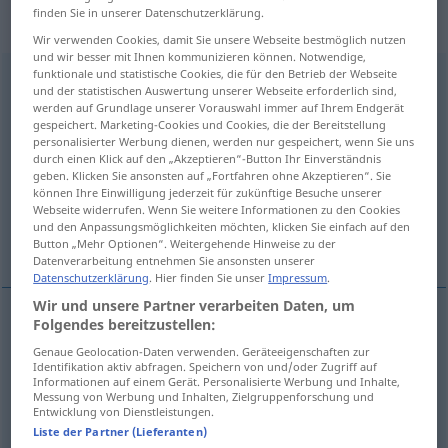
„Unabhängigkeitserklärung“
:
finden Sie in unserer Datenschutzerklärung.
Femininum
Wir verwenden Cookies, damit Sie unsere Webseite bestmöglich nutzen
und wir besser mit Ihnen kommunizieren können. Notwendige,
funktionale und statistische Cookies, die für den Betrieb der Webseite
Unabhängigkeitserklärung
f
und der statistischen Auswertung unserer Webseite erforderlich sind,
werden auf Grundlage unserer Vorauswahl immer auf Ihrem Endgerät
Übersicht aller Übersetzungen
gespeichert. Marketing-Cookies und Cookies, die der Bereitstellung
personalisierter Werbung dienen, werden nur gespeichert, wenn Sie uns
(Für mehr Details die Übersetzung anklicken/antippen)
durch einen Klick auf den „Akzeptieren“-Button Ihr Einverständnis
geben. Klicken Sie ansonsten auf „Fortfahren ohne Akzeptieren“. Sie
declaration of independence
können Ihre Einwilligung jederzeit für zukünftige Besuche unserer
Webseite widerrufen. Wenn Sie weitere Informationen zu den Cookies
und den Anpassungsmöglichkeiten möchten, klicken Sie einfach auf den
Declaration of Independence
Button „Mehr Optionen“. Weitergehende Hinweise zu der
Datenverarbeitung entnehmen Sie ansonsten unserer
Datenschutzerklärung
. Hier finden Sie unser
Impressum
.
Wir und unsere Partner verarbeiten Daten, um
Folgendes bereitzustellen:
declaration
of
independence
Genaue Geolocation-Daten verwenden. Geräteeigenschaften zur
Identifikation aktiv abfragen. Speichern von und/oder Zugriff auf
Unabhängigkeitserklärung
Informationen auf einem Gerät. Personalisierte Werbung und Inhalte,
Messung von Werbung und Inhalten, Zielgruppenforschung und
Entwicklung von Dienstleistungen.
Liste der Partner (Lieferanten)