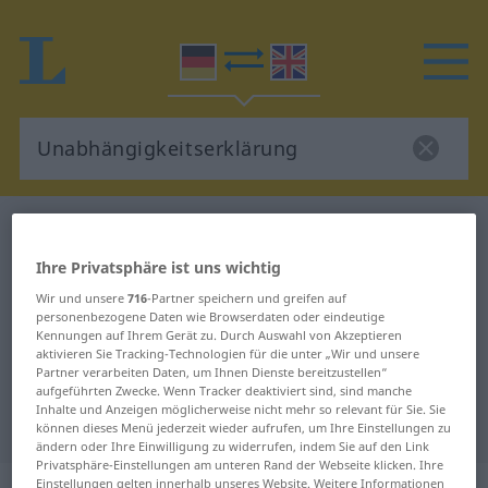
Deutsch-Englisch Wörterbuch
Unabhängigkeitserklärung
Ihre Privatsphäre ist uns wichtig
Deutsch-Englisch Übersetzung für
Wir und unsere
716
-Partner speichern und greifen auf
personenbezogene Daten wie Browserdaten oder eindeutige
"Unabhängigkeitserklärung"
Kennungen auf Ihrem Gerät zu. Durch Auswahl von Akzeptieren
aktivieren Sie Tracking-Technologien für die unter „Wir und unsere
Partner verarbeiten Daten, um Ihnen Dienste bereitzustellen“
"Unabhängigkeitserklärung"
aufgeführten Zwecke. Wenn Tracker deaktiviert sind, sind manche
Inhalte und Anzeigen möglicherweise nicht mehr so relevant für Sie. Sie
Englisch Übersetzung
können dieses Menü jederzeit wieder aufrufen, um Ihre Einstellungen zu
ändern oder Ihre Einwilligung zu widerrufen, indem Sie auf den Link
Privatsphäre-Einstellungen am unteren Rand der Webseite klicken. Ihre
Einstellungen gelten innerhalb unseres Website. Weitere Informationen