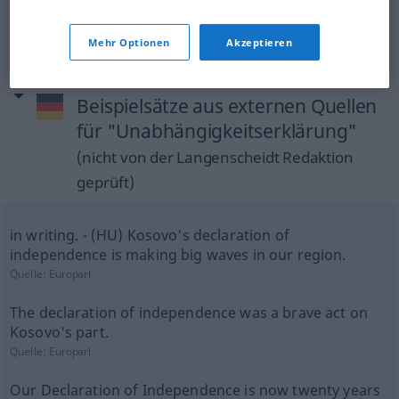
Declaration of Independence
US
Unabhängigkeitserklärung
4. 7. 1776
HIST
Mehr Optionen
Akzeptieren
Beispielsätze aus externen Quellen
für "Unabhängigkeitserklärung"
(nicht von der Langenscheidt Redaktion
geprüft)
in writing. - (HU) Kosovo's declaration of
independence is making big waves in our region.
Quelle:
Europarl
The declaration of independence was a brave act on
Kosovo's part.
Quelle:
Europarl
Our Declaration of Independence is now twenty years