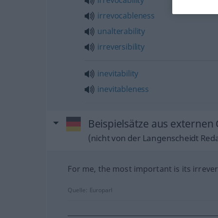
irrevocability
irrevocableness
unalterability
irreversibility
inevitability
inevitableness
Beispielsätze aus externen 
(nicht von der Langenscheidt Reda
For me, the most important is its irrevers
Quelle:
Europarl