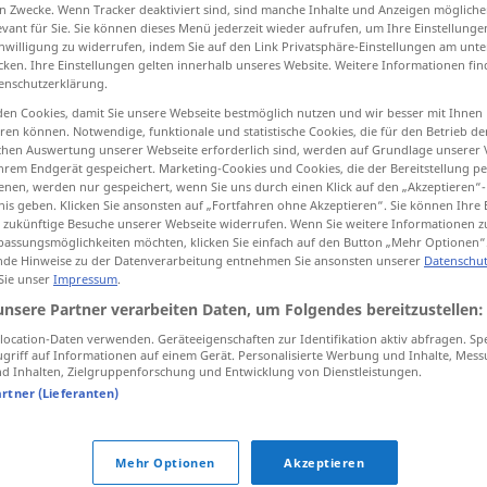
n Zwecke. Wenn Tracker deaktiviert sind, sind manche Inhalte und Anzeigen mögliche
ein
pl
>
evant für Sie. Sie können dieses Menü jederzeit wieder aufrufen, um Ihre Einstellung
inwilligung zu widerrufen, indem Sie auf den Link Privatsphäre-Einstellungen am unt
cken. Ihre Einstellungen gelten innerhalb unseres Website. Weitere Informationen fin
enschutzerklärung.
tippen)
en Cookies, damit Sie unsere Webseite bestmöglich nutzen und wir besser mit Ihnen
en können. Notwendige, funktionale und statistische Cookies, die für den Betrieb d
rableness
ischen Auswertung unserer Webseite erforderlich sind, werden auf Grundlage unserer
hrem Endgerät gespeichert. Marketing-Cookies und Cookies, die der Bereitstellung per
nen, werden nur gespeichert, wenn Sie uns durch einen Klick auf den „Akzeptieren“-
erability
inevitability, inevitableness
nis geben. Klicken Sie ansonsten auf „Fortfahren ohne Akzeptieren“. Sie können Ihre 
ür zukünftige Besuche unserer Webseite widerrufen. Wenn Sie weitere Informationen 
assungsmöglichkeiten möchten, klicken Sie einfach auf den Button „Mehr Optionen“
de Hinweise zu der Datenverarbeitung entnehmen Sie ansonsten unserer
Datenschut
 Sie unser
Impressum
.
unsere Partner verarbeiten Daten, um Folgendes bereitzustellen:
ocation-Daten verwenden. Geräteeigenschaften zur Identifikation aktiv abfragen. Sp
Unabänderlichkeit
einer Tatsache,
griff auf Informationen auf einem Gerät. Personalisierte Werbung und Inhalte, Mes
 Inhalten, Zielgruppenforschung und Entwicklung von Dienstleistungen.
Vorschrift etc
artner (Lieferanten)
Mehr Optionen
Akzeptieren