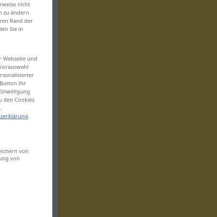
rweise nicht
en zu ändern
eren Rand der
den Sie in
er Webseite und
 Vorauswahl
sonalisierter
Button Ihr
Einwilligung
zu den Cookies
.
zerklärung
.
eichern von
sung von