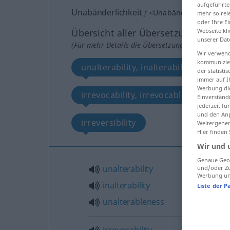
aufgeführte
Unabänderlichkeit
f
<
Unabänderlichkeit
;
k
mehr so rel
oder Ihre E
Webseite kli
Übersicht aller Übersetzungen
unserer Dat
(Für mehr Details die Übersetzung anklicken/an
Wir verwend
kommunizier
unalterability, inalterability, unalte
der statist
immer auf I
Werbung die
irrevocability, irrevocableness, unalt
Einverständ
jederzeit f
und den Anp
irreversibility
Weitergehen
Hier finden
Wir und 
Genaue Geol
unalterability
und/oder Zu
Werbung und
inalterability
Liste der P
unalterableness