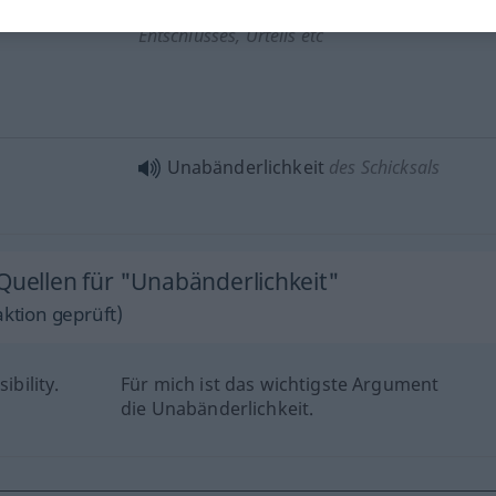
Unabänderlichkeit
eines
Entschlusses, Urteils etc
Unabänderlichkeit
des Schicksals
Quellen für "Unabänderlichkeit"
ktion geprüft)
ibility.
Für mich ist das wichtigste Argument
die Unabänderlichkeit.