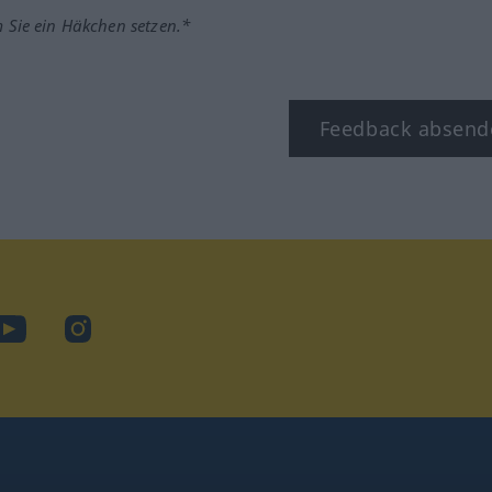
m Sie ein Häkchen setzen.*
Feedback absend
ook
YouTube
Instagram