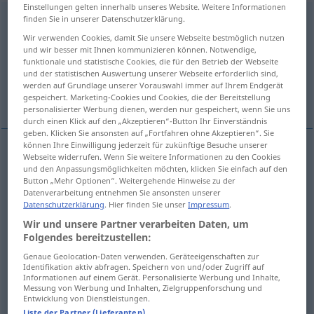
Einstellungen gelten innerhalb unseres Website. Weitere Informationen
finden Sie in unserer Datenschutzerklärung.
Überarbeitung
f
<
Überarbeitung
;
Überarbeitungen
>
Wir verwenden Cookies, damit Sie unsere Webseite bestmöglich nutzen
Übersicht aller Übersetzungen
und wir besser mit Ihnen kommunizieren können. Notwendige,
funktionale und statistische Cookies, die für den Betrieb der Webseite
(Für mehr Details die Übersetzung anklicken/antippen)
und der statistischen Auswertung unserer Webseite erforderlich sind,
werden auf Grundlage unserer Vorauswahl immer auf Ihrem Endgerät
revision
retouch
overwork
gespeichert. Marketing-Cookies und Cookies, die der Bereitstellung
personalisierter Werbung dienen, werden nur gespeichert, wenn Sie uns
durch einen Klick auf den „Akzeptieren“-Button Ihr Einverständnis
geben. Klicken Sie ansonsten auf „Fortfahren ohne Akzeptieren“. Sie
können Ihre Einwilligung jederzeit für zukünftige Besuche unserer
Webseite widerrufen. Wenn Sie weitere Informationen zu den Cookies
revision
Überarbeitung
eines Aufsatzes etc
und den Anpassungsmöglichkeiten möchten, klicken Sie einfach auf den
Button „Mehr Optionen“. Weitergehende Hinweise zu der
Datenverarbeitung entnehmen Sie ansonsten unserer
Datenschutzerklärung
. Hier finden Sie unser
Impressum
.
retouch
Überarbeitung
eines Gemäldes etc
Wir und unsere Partner verarbeiten Daten, um
Folgendes bereitzustellen:
Genaue Geolocation-Daten verwenden. Geräteeigenschaften zur
overwork
Überarbeitung
NUR
<
>
Identifikation aktiv abfragen. Speichern von und/oder Zugriff auf
SG
Informationen auf einem Gerät. Personalisierte Werbung und Inhalte,
Messung von Werbung und Inhalten, Zielgruppenforschung und
Entwicklung von Dienstleistungen.
Liste der Partner (Lieferanten)