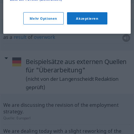
Beispielsätze für "Überarbeitung"
Mehr Optionen
Akzeptieren
infolge
Überarbeitung
as a
result
of
overwork
Beispielsätze aus externen Quellen
für "Überarbeitung"
(nicht von der Langenscheidt Redaktion
geprüft)
We are discussing the revision of the employment
strategy.
Quelle:
Europarl
We are dealing today with a slight reworking of the