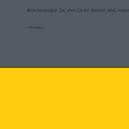
Bitte bestätigen Sie, dass Sie ein Mensch sind, inde
*Pflichtfeld
Besuchen Sie uns auf:
faceb
Langenscheidt