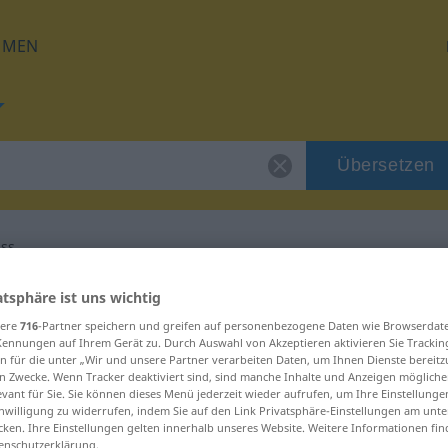
HMEN
Übersetzen
ss
 für "Tränenerguss"
atsphäre ist uns wichtig
sere
716
-Partner speichern und greifen auf personenbezogene Daten wie Browserdat
Kennungen auf Ihrem Gerät zu. Durch Auswahl von Akzeptieren aktivieren Sie Trackin
etzung
n für die unter „Wir und unsere Partner verarbeiten Daten, um Ihnen Dienste bereitz
n Zwecke. Wenn Tracker deaktiviert sind, sind manche Inhalte und Anzeigen mögliche
evant für Sie. Sie können dieses Menü jederzeit wieder aufrufen, um Ihre Einstellung
inwilligung zu widerrufen, indem Sie auf den Link Privatsphäre-Einstellungen am unt
cken. Ihre Einstellungen gelten innerhalb unseres Website. Weitere Informationen fin
enschutzerklärung.