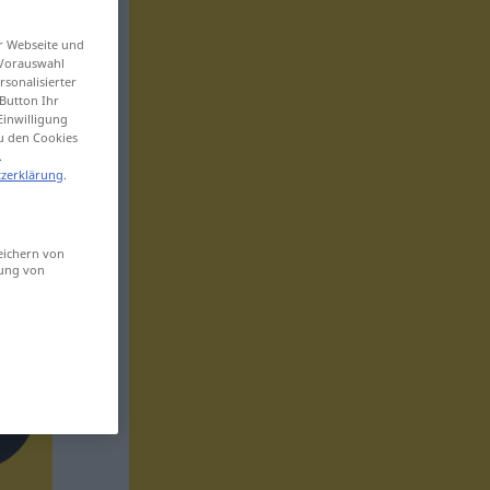
er Webseite und
 Vorauswahl
sonalisierter
Button Ihr
Einwilligung
zu den Cookies
.
zerklärung
.
eichern von
sung von