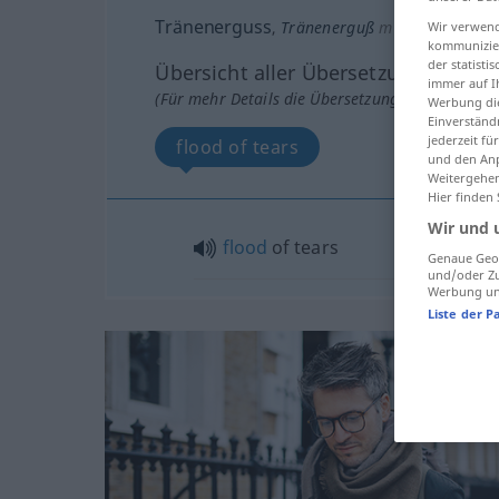
Tränenerguss
,
Tränenerguß
m
Wir verwend
AR
kommunizier
der statist
Übersicht aller Übersetzungen
immer auf I
(Für mehr Details die Übersetzung anklicken/an
Werbung die
Einverständ
jederzeit f
flood of tears
und den Anp
Weitergehen
Hier finden
Wir und 
flood
of tears
Genaue Geol
und/oder Zu
Werbung und
Liste der P