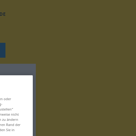
DE
en oder
g-
ustellen“
rweise nicht
en zu ändern
eren Rand der
den Sie in