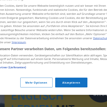
en Cookies, damit Sie unsere Webseite bestmöglich nutzen und wir besser mit Ihnen
en können. Notwendige, funktionale und statistische Cookies, die für den Betrieb d
ischen Auswertung unserer Webseite erforderlich sind, werden auf Grundlage unserer
hrem Endgerät gespeichert. Marketing-Cookies und Cookies, die der Bereitstellung per
tippen)
nen, werden nur gespeichert, wenn Sie uns durch einen Klick auf den „Akzeptieren“-
nis geben. Klicken Sie ansonsten auf „Fortfahren ohne Akzeptieren“. Sie können Ihre 
ür zukünftige Besuche unserer Webseite widerrufen. Wenn Sie weitere Informationen 
assungsmöglichkeiten möchten, klicken Sie einfach auf den Button „Mehr Optionen“
de Hinweise zu der Datenverarbeitung entnehmen Sie ansonsten unserer
Datenschut
 Sie unser
Impressum
.
unsere Partner verarbeiten Daten, um Folgendes bereitzustellen:
Tränenerguss
ocation-Daten verwenden. Geräteeigenschaften zur Identifikation aktiv abfragen. Sp
griff auf Informationen auf einem Gerät. Personalisierte Werbung und Inhalte, Mes
 Inhalten, Zielgruppenforschung und Entwicklung von Dienstleistungen.
artner (Lieferanten)
Mehr Optionen
Akzeptieren