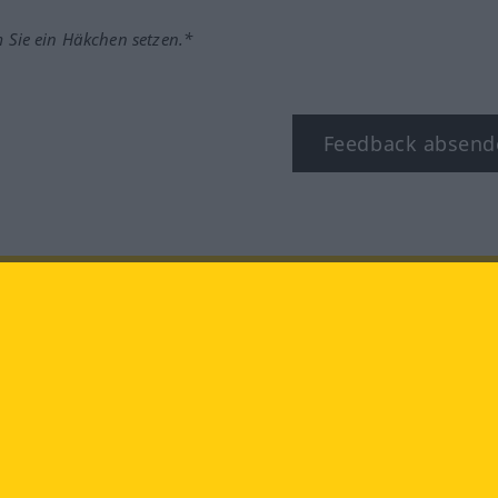
m Sie ein Häkchen setzen.*
Feedback absend
ook
YouTube
Instagram