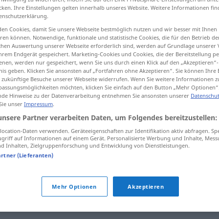
cken. Ihre Einstellungen gelten innerhalb unseres Website. Weitere Informationen fin
ie
;
Tracheotomien
[-ən]
>
enschutzerklärung.
en Cookies, damit Sie unsere Webseite bestmöglich nutzen und wir besser mit Ihnen
en können. Notwendige, funktionale und statistische Cookies, die für den Betrieb d
tippen)
ischen Auswertung unserer Webseite erforderlich sind, werden auf Grundlage unserer
hrem Endgerät gespeichert. Marketing-Cookies und Cookies, die der Bereitstellung per
nen, werden nur gespeichert, wenn Sie uns durch einen Klick auf den „Akzeptieren“-
nis geben. Klicken Sie ansonsten auf „Fortfahren ohne Akzeptieren“. Sie können Ihre 
ür zukünftige Besuche unserer Webseite widerrufen. Wenn Sie weitere Informationen 
assungsmöglichkeiten möchten, klicken Sie einfach auf den Button „Mehr Optionen“
de Hinweise zu der Datenverarbeitung entnehmen Sie ansonsten unserer
Datenschut
 Sie unser
Impressum
.
Tracheotomie
MED
unsere Partner verarbeiten Daten, um Folgendes bereitzustellen:
Luftröhrenschnitt
ocation-Daten verwenden. Geräteeigenschaften zur Identifikation aktiv abfragen. Sp
griff auf Informationen auf einem Gerät. Personalisierte Werbung und Inhalte, Mes
 Inhalten, Zielgruppenforschung und Entwicklung von Dienstleistungen.
artner (Lieferanten)
blitzartige Tracheotomie
obere
Tracheotomie
Mehr Optionen
Akzeptieren
untere
Tracheotomie