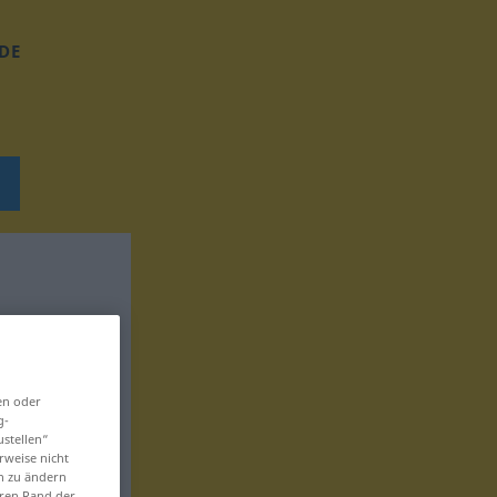
DE
en oder
g-
ustellen“
rweise nicht
en zu ändern
eren Rand der