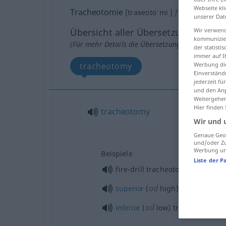
Webseite kli
Tracheotomie
[traxeotoˈmiː]
f
<
Tracheotom
unserer Dat
Übersicht aller Übersetzungen
Wir verwend
kommunizier
(Für mehr Details die Übersetzung anklicken/an
der statist
immer auf I
tracheotomy
Werbung die
Einverständ
jederzeit f
und den Anp
Weitergehen
Hier finden
tracheotomy
Wir und 
Genaue Geol
und/oder Zu
Werbung und
Beispiele
Liste der P
fire-drill tracheotomy
od
superior
(
high) tracheotomy
od
inferior
(
low) tracheotomy