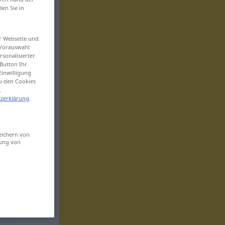
den Sie in
er Webseite und
 Vorauswahl
sonalisierter
Button Ihr
Einwilligung
zu den Cookies
.
zerklärung
.
eichern von
sung von