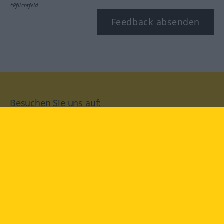
*Pflichtfeld
Feedback absenden
Besuchen Sie uns auf:
facebook
YouTube
Instagram
Langenscheidt
NUTZUNGSBEDINGUNGEN