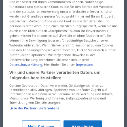
und wir besser mit Ihnen kommunizieren können. Notwendige,
funktionale und statistische Cookies, die für den Betrieb der Webseite
Übersicht aller Übersetzungen
und der statistischen Auswertung unserer Webseite erforderlich sind,
werden auf Grundlage unserer Vorauswahl immer auf Ihrem Endgerät
(Für mehr Details die Übersetzung anklicken/antippen)
gespeichert. Marketing-Cookies und Cookies, die der Bereitstellung
personalisierter Werbung dienen, werden nur gespeichert, wenn Sie uns
Trabbi
durch einen Klick auf den „Akzeptieren“-Button Ihr Einverständnis
geben. Klicken Sie ansonsten auf „Fortfahren ohne Akzeptieren“. Sie
können Ihre Einwilligung jederzeit für zukünftige Besuche unserer
Webseite widerrufen. Wenn Sie weitere Informationen zu den Cookies
und den Anpassungsmöglichkeiten möchten, klicken Sie einfach auf den
Button „Mehr Optionen“. Weitergehende Hinweise zu der
Trab(b)i
(small GDR-produced car now enjoying a
Datenverarbeitung entnehmen Sie ansonsten unserer
Datenschutzerklärung
. Hier finden Sie unser
Impressum
.
degree of cult status)
Trabi
UMG
Wir und unsere Partner verarbeiten Daten, um
Folgendes bereitzustellen:
Genaue Geolocation-Daten verwenden. Geräteeigenschaften zur
Synonyme für "Trabi"
Identifikation aktiv abfragen. Speichern von und/oder Zugriff auf
Informationen auf einem Gerät. Personalisierte Werbung und Inhalte,
Messung von Werbung und Inhalten, Zielgruppenforschung und
Entwicklung von Dienstleistungen.
Trabbi (ugs.)
,
Pappe (ugs.)
,
Gehhilfe (ugs., Jargon)
,
Liste der Partner (Lieferanten)
Trabant (Hauptform)
Mehr Optionen
Akzeptieren