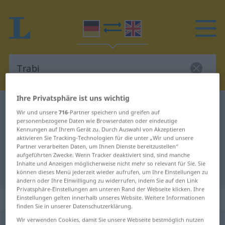
Ihre Privatsphäre ist uns wichtig
Deutsch-Englisch Wörterbuch
Trabi
Wir und unsere
716
-Partner speichern und greifen auf
Deutsch-Englisch Übersetzung für
personenbezogene Daten wie Browserdaten oder eindeutige
Kennungen auf Ihrem Gerät zu. Durch Auswahl von Akzeptieren
"Trabi"
aktivieren Sie Tracking-Technologien für die unter „Wir und unsere
Partner verarbeiten Daten, um Ihnen Dienste bereitzustellen“
aufgeführten Zwecke. Wenn Tracker deaktiviert sind, sind manche
Inhalte und Anzeigen möglicherweise nicht mehr so relevant für Sie. Sie
"Trabi" Englisch Übersetzung
können dieses Menü jederzeit wieder aufrufen, um Ihre Einstellungen zu
ändern oder Ihre Einwilligung zu widerrufen, indem Sie auf den Link
Privatsphäre-Einstellungen am unteren Rand der Webseite klicken. Ihre
„Trabi“
: Maskulinum
Einstellungen gelten innerhalb unseres Website. Weitere Informationen
finden Sie in unserer Datenschutzerklärung.
Wir verwenden Cookies, damit Sie unsere Webseite bestmöglich nutzen
Trabi
[ˈtrabi]
m
<
Trabi(s)
;
Trabis
>
(=
Trabant
)