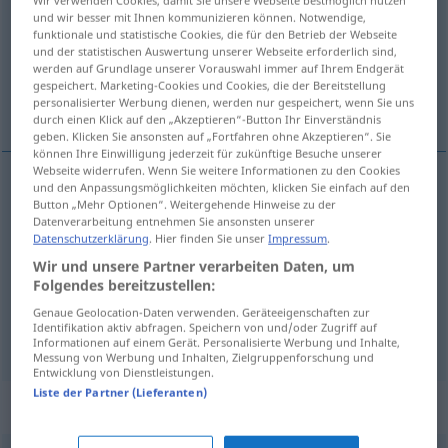
und wir besser mit Ihnen kommunizieren können. Notwendige,
Übersicht aller Übersetzungen
funktionale und statistische Cookies, die für den Betrieb der Webseite
und der statistischen Auswertung unserer Webseite erforderlich sind,
(Für mehr Details die Übersetzung anklicken/antippen)
werden auf Grundlage unserer Vorauswahl immer auf Ihrem Endgerät
gespeichert. Marketing-Cookies und Cookies, die der Bereitstellung
scale, gamut, sol-fa
personalisierter Werbung dienen, werden nur gespeichert, wenn Sie uns
durch einen Klick auf den „Akzeptieren“-Button Ihr Einverständnis
geben. Klicken Sie ansonsten auf „Fortfahren ohne Akzeptieren“. Sie
können Ihre Einwilligung jederzeit für zukünftige Besuche unserer
Webseite widerrufen. Wenn Sie weitere Informationen zu den Cookies
und den Anpassungsmöglichkeiten möchten, klicken Sie einfach auf den
Button „Mehr Optionen“. Weitergehende Hinweise zu der
scale
Tonleiter
MUS
Datenverarbeitung entnehmen Sie ansonsten unserer
Datenschutzerklärung
. Hier finden Sie unser
Impressum
.
gamut
Tonleiter
MUS
Wir und unsere Partner verarbeiten Daten, um
Folgendes bereitzustellen:
sol-fa
Tonleiter
MUS
Genaue Geolocation-Daten verwenden. Geräteeigenschaften zur
Identifikation aktiv abfragen. Speichern von und/oder Zugriff auf
Informationen auf einem Gerät. Personalisierte Werbung und Inhalte,
Messung von Werbung und Inhalten, Zielgruppenforschung und
Entwicklung von Dienstleistungen.
Liste der Partner (Lieferanten)
Beispielsätze für "Tonleiter"