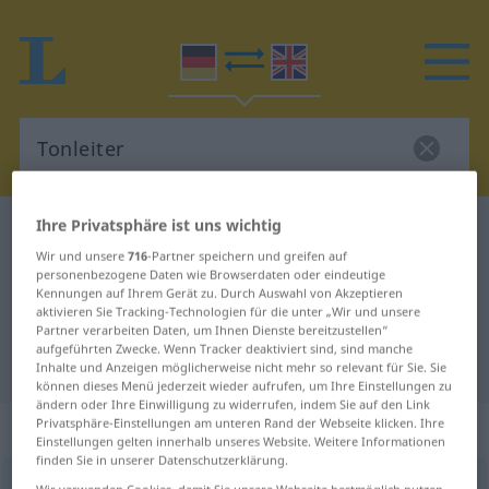
Ihre Privatsphäre ist uns wichtig
Deutsch-Englisch Wörterbuch
Tonleiter
Wir und unsere
716
-Partner speichern und greifen auf
Deutsch-Englisch Übersetzung für
personenbezogene Daten wie Browserdaten oder eindeutige
Kennungen auf Ihrem Gerät zu. Durch Auswahl von Akzeptieren
"Tonleiter"
aktivieren Sie Tracking-Technologien für die unter „Wir und unsere
Partner verarbeiten Daten, um Ihnen Dienste bereitzustellen“
aufgeführten Zwecke. Wenn Tracker deaktiviert sind, sind manche
"Tonleiter" Englisch Übersetzung
Inhalte und Anzeigen möglicherweise nicht mehr so relevant für Sie. Sie
können dieses Menü jederzeit wieder aufrufen, um Ihre Einstellungen zu
ändern oder Ihre Einwilligung zu widerrufen, indem Sie auf den Link
„Tonleiter“
: Femininum
Privatsphäre-Einstellungen am unteren Rand der Webseite klicken. Ihre
Einstellungen gelten innerhalb unseres Website. Weitere Informationen
finden Sie in unserer Datenschutzerklärung.
Tonleiter
f
Wir verwenden Cookies, damit Sie unsere Webseite bestmöglich nutzen