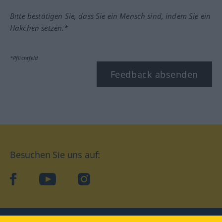
Bitte bestätigen Sie, dass Sie ein Mensch sind, indem Sie ein
Häkchen setzen.*
*Pflichtfeld
Feedback absenden
Besuchen Sie uns auf:
facebook
YouTube
Instagram