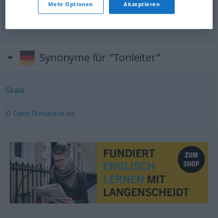
Mehr Optionen
Akzeptieren
chromatische Tonleiter
chromatic
scale
Synonyme für "Tonleiter"
Skala
© OpenThesaurus.de