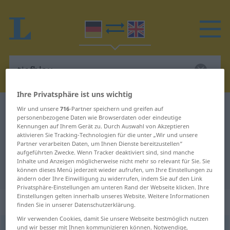
Ihre Privatsphäre ist uns wichtig
Deutsch-Englisch Wörterbuch
tiefblau
Wir und unsere
716
-Partner speichern und greifen auf
personenbezogene Daten wie Browserdaten oder eindeutige
Deutsch-Englisch Übersetzung für
Kennungen auf Ihrem Gerät zu. Durch Auswahl von Akzeptieren
aktivieren Sie Tracking-Technologien für die unter „Wir und unsere
"tiefblau"
Partner verarbeiten Daten, um Ihnen Dienste bereitzustellen“
aufgeführten Zwecke. Wenn Tracker deaktiviert sind, sind manche
Inhalte und Anzeigen möglicherweise nicht mehr so relevant für Sie. Sie
"tiefblau" Englisch Übersetzung
können dieses Menü jederzeit wieder aufrufen, um Ihre Einstellungen zu
ändern oder Ihre Einwilligung zu widerrufen, indem Sie auf den Link
Privatsphäre-Einstellungen am unteren Rand der Webseite klicken. Ihre
Einstellungen gelten innerhalb unseres Website. Weitere Informationen
„tiefblau“
: Adjektiv
finden Sie in unserer Datenschutzerklärung.
Wir verwenden Cookies, damit Sie unsere Webseite bestmöglich nutzen
und wir besser mit Ihnen kommunizieren können. Notwendige,
tiefblau
adj