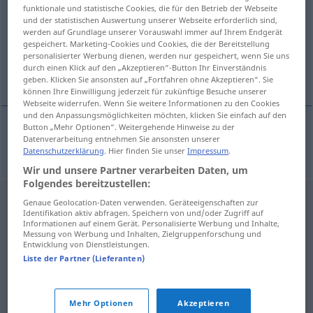
funktionale und statistische Cookies, die für den Betrieb der Webseite
und der statistischen Auswertung unserer Webseite erforderlich sind,
Übersicht aller Übersetzungen
werden auf Grundlage unserer Vorauswahl immer auf Ihrem Endgerät
(Für mehr Details die Übersetzung anklicken/antippen)
gespeichert. Marketing-Cookies und Cookies, die der Bereitstellung
personalisierter Werbung dienen, werden nur gespeichert, wenn Sie uns
durch einen Klick auf den „Akzeptieren“-Button Ihr Einverständnis
dark- blue
geben. Klicken Sie ansonsten auf „Fortfahren ohne Akzeptieren“. Sie
können Ihre Einwilligung jederzeit für zukünftige Besuche unserer
Webseite widerrufen. Wenn Sie weitere Informationen zu den Cookies
und den Anpassungsmöglichkeiten möchten, klicken Sie einfach auf den
Button „Mehr Optionen“. Weitergehende Hinweise zu der
Datenverarbeitung entnehmen Sie ansonsten unserer
dark- (
od
deep-)blue
tiefblau
Datenschutzerklärung
. Hier finden Sie unser
Impressum
.
Wir und unsere Partner verarbeiten Daten, um
Folgendes bereitzustellen:
Genaue Geolocation-Daten verwenden. Geräteeigenschaften zur
Identifikation aktiv abfragen. Speichern von und/oder Zugriff auf
Informationen auf einem Gerät. Personalisierte Werbung und Inhalte,
Messung von Werbung und Inhalten, Zielgruppenforschung und
Entwicklung von Dienstleistungen.
Liste der Partner (Lieferanten)
Mehr Optionen
Akzeptieren