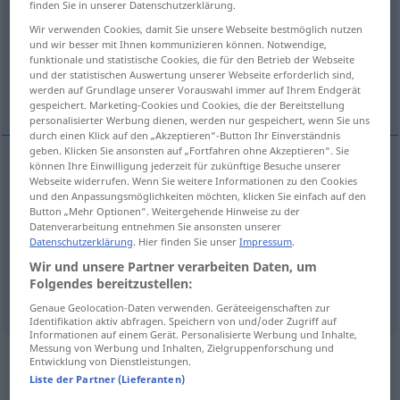
finden Sie in unserer Datenschutzerklärung.
Wir verwenden Cookies, damit Sie unsere Webseite bestmöglich nutzen
Übersicht aller Übersetzungen
und wir besser mit Ihnen kommunizieren können. Notwendige,
(Für mehr Details die Übersetzung anklicken/antippen)
funktionale und statistische Cookies, die für den Betrieb der Webseite
und der statistischen Auswertung unserer Webseite erforderlich sind,
werden auf Grundlage unserer Vorauswahl immer auf Ihrem Endgerät
texture
black letter, Old English, Gothic
gespeichert. Marketing-Cookies und Cookies, die der Bereitstellung
personalisierter Werbung dienen, werden nur gespeichert, wenn Sie uns
durch einen Klick auf den „Akzeptieren“-Button Ihr Einverständnis
geben. Klicken Sie ansonsten auf „Fortfahren ohne Akzeptieren“. Sie
können Ihre Einwilligung jederzeit für zukünftige Besuche unserer
Webseite widerrufen. Wenn Sie weitere Informationen zu den Cookies
texture
Textur
CHEM
TECH
und den Anpassungsmöglichkeiten möchten, klicken Sie einfach auf den
Button „Mehr Optionen“. Weitergehende Hinweise zu der
Datenverarbeitung entnehmen Sie ansonsten unserer
Datenschutzerklärung
. Hier finden Sie unser
Impressum
.
black
letter
Textur
Textura
BUCHDRUCK
Wir und unsere Partner verarbeiten Daten, um
Folgendes bereitzustellen:
a.
Old
English
,
Gothic
Textur
Textura
BUCHDRUCK
Genaue Geolocation-Daten verwenden. Geräteeigenschaften zur
Identifikation aktiv abfragen. Speichern von und/oder Zugriff auf
Informationen auf einem Gerät. Personalisierte Werbung und Inhalte,
Messung von Werbung und Inhalten, Zielgruppenforschung und
Entwicklung von Dienstleistungen.
Beispielsätze aus externen Quellen
Liste der Partner (Lieferanten)
für "Textur"