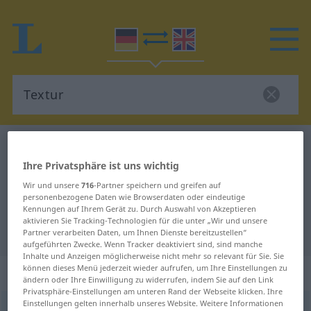
Deutsch-Englisch Wörterbuch
Textur
Ihre Privatsphäre ist uns wichtig
Deutsch-Englisch Übersetzung für
Wir und unsere
716
-Partner speichern und greifen auf
"Textur"
personenbezogene Daten wie Browserdaten oder eindeutige
Kennungen auf Ihrem Gerät zu. Durch Auswahl von Akzeptieren
aktivieren Sie Tracking-Technologien für die unter „Wir und unsere
"Textur" Englisch Übersetzung
Partner verarbeiten Daten, um Ihnen Dienste bereitzustellen“
aufgeführten Zwecke. Wenn Tracker deaktiviert sind, sind manche
Inhalte und Anzeigen möglicherweise nicht mehr so relevant für Sie. Sie
können dieses Menü jederzeit wieder aufrufen, um Ihre Einstellungen zu
„Textur“
: Femininum
ändern oder Ihre Einwilligung zu widerrufen, indem Sie auf den Link
Privatsphäre-Einstellungen am unteren Rand der Webseite klicken. Ihre
Einstellungen gelten innerhalb unseres Website. Weitere Informationen
Textur
[tɛksˈtuːr]
f
<
Textur
;
Texturen
>