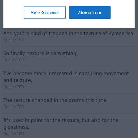
(nicht von der Langenscheidt Redaktion
Mehr Optionen
Akzeptieren
geprüft)
And you're kind of trapped in the texture of Kymaerica.
Quelle:
TED
So finally, texture is something.
Quelle:
TED
I've become more interested in capturing movement
and texture.
Quelle:
TED
The texture changed in the drums this time.
Quelle:
TED
It's used in paint for the texture, but also for the
glossiness.
Quelle:
TED