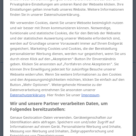
Privatsphäre-Einstellungen am unteren Rand der Webseite klicken. Ihre
Einstellungen gelten innerhalb unseres Website. Weitere Informationen
Übersicht aller Übersetzungen
finden Sie in unserer Datenschutzerklärung.
(Für mehr Details die Übersetzung anklicken/antippen)
Wir verwenden Cookies, damit Sie unsere Webseite bestmöglich nutzen
und wir besser mit Ihnen kommunizieren können. Notwendige,
patrol
patrolman, patrol
funktionale und statistische Cookies, die für den Betrieb der Webseite
und der statistischen Auswertung unserer Webseite erforderlich sind,
werden auf Grundlage unserer Vorauswahl immer auf Ihrem Endgerät
beat, round
gespeichert. Marketing-Cookies und Cookies, die der Bereitstellung
personalisierter Werbung dienen, werden nur gespeichert, wenn Sie uns
durch einen Klick auf den „Akzeptieren“-Button Ihr Einverständnis
geben. Klicken Sie ansonsten auf „Fortfahren ohne Akzeptieren“. Sie
können Ihre Einwilligung jederzeit für zukünftige Besuche unserer
Webseite widerrufen. Wenn Sie weitere Informationen zu den Cookies
patrol
Streife
Polizei-, Soldatenpatrouille
und den Anpassungsmöglichkeiten möchten, klicken Sie einfach auf den
Button „Mehr Optionen“. Weitergehende Hinweise zu der
Datenverarbeitung entnehmen Sie ansonsten unserer
Datenschutzerklärung
. Hier finden Sie unser
Impressum
.
Wir und unsere Partner verarbeiten Daten, um
Folgendes bereitzustellen:
patrolman
besonders
Streife
patrouillierender
US
Genaue Geolocation-Daten verwenden. Geräteeigenschaften zur
Polizist
od
Soldat
Identifikation aktiv abfragen. Speichern von und/oder Zugriff auf
Informationen auf einem Gerät. Personalisierte Werbung und Inhalte,
Messung von Werbung und Inhalten, Zielgruppenforschung und
patrol
besonders
Streife
BR
Entwicklung von Dienstleistungen.