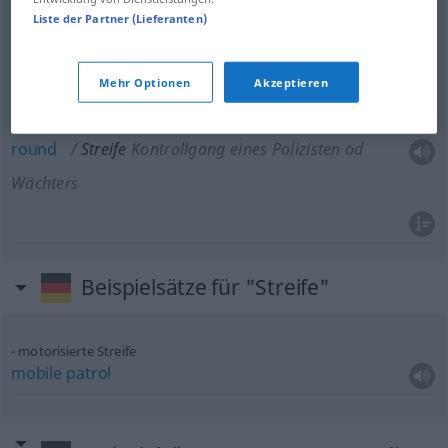
Liste der Partner (Lieferanten)
beat
Streife
Kontrollgang eines Polizisten
od
Mehr Optionen
Akzeptieren
Wächters
round
Streife
Kontrollgang eines Polizisten
od
Wächters
Beispielsätze für "Streife"
motorisierte Streife
mobile
patrol