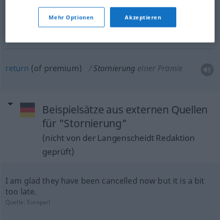
einer Reise
Mehr Optionen
Akzeptieren
cancellation
Stornierung
BR
return
(of premium)
Stornierung
einer Prämie
Beispielsätze aus externen Quellen
für "Stornierung"
(nicht von der Langenscheidt Redaktion
geprüft)
I am glad they have been cancelled now but it is a bit
too late.
Quelle:
Europarl