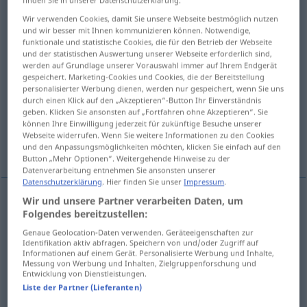
finden Sie in unserer Datenschutzerklärung.
Wir verwenden Cookies, damit Sie unsere Webseite bestmöglich nutzen
Übersicht aller Übersetzungen
und wir besser mit Ihnen kommunizieren können. Notwendige,
(Für mehr Details die Übersetzung anklicken/antippen)
funktionale und statistische Cookies, die für den Betrieb der Webseite
und der statistischen Auswertung unserer Webseite erforderlich sind,
werden auf Grundlage unserer Vorauswahl immer auf Ihrem Endgerät
reversal, contraentry
gespeichert. Marketing-Cookies und Cookies, die der Bereitstellung
personalisierter Werbung dienen, werden nur gespeichert, wenn Sie uns
durch einen Klick auf den „Akzeptieren“-Button Ihr Einverständnis
cancelation, cancellation
geben. Klicken Sie ansonsten auf „Fortfahren ohne Akzeptieren“. Sie
können Ihre Einwilligung jederzeit für zukünftige Besuche unserer
Webseite widerrufen. Wenn Sie weitere Informationen zu den Cookies
return of premium
und den Anpassungsmöglichkeiten möchten, klicken Sie einfach auf den
Button „Mehr Optionen“. Weitergehende Hinweise zu der
Datenverarbeitung entnehmen Sie ansonsten unserer
Datenschutzerklärung
. Hier finden Sie unser
Impressum
.
Wir und unsere Partner verarbeiten Daten, um
Folgendes bereitzustellen:
reversal
Stornierung
einer Buchung
Genaue Geolocation-Daten verwenden. Geräteeigenschaften zur
Identifikation aktiv abfragen. Speichern von und/oder Zugriff auf
contraentry
Stornierung
einer Buchung
Informationen auf einem Gerät. Personalisierte Werbung und Inhalte,
Messung von Werbung und Inhalten, Zielgruppenforschung und
Entwicklung von Dienstleistungen.
Liste der Partner (Lieferanten)
cancelation
Stornierung
eines Auftrages,
US