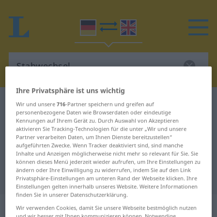
Ihre Privatsphäre ist uns wichtig
Deutsch-Englisch Wörterbuch
Stabwechsel
Wir und unsere
716
-Partner speichern und greifen auf
personenbezogene Daten wie Browserdaten oder eindeutige
Deutsch-Englisch Übersetzung für
Kennungen auf Ihrem Gerät zu. Durch Auswahl von Akzeptieren
aktivieren Sie Tracking-Technologien für die unter „Wir und unsere
"Stabwechsel"
Partner verarbeiten Daten, um Ihnen Dienste bereitzustellen“
aufgeführten Zwecke. Wenn Tracker deaktiviert sind, sind manche
Inhalte und Anzeigen möglicherweise nicht mehr so relevant für Sie. Sie
"Stabwechsel" Englisch
können dieses Menü jederzeit wieder aufrufen, um Ihre Einstellungen zu
ändern oder Ihre Einwilligung zu widerrufen, indem Sie auf den Link
Übersetzung
Privatsphäre-Einstellungen am unteren Rand der Webseite klicken. Ihre
Einstellungen gelten innerhalb unseres Website. Weitere Informationen
finden Sie in unserer Datenschutzerklärung.
„Stabwechsel“
: Maskulinum
Wir verwenden Cookies, damit Sie unsere Webseite bestmöglich nutzen
und wir besser mit Ihnen kommunizieren können. Notwendige,