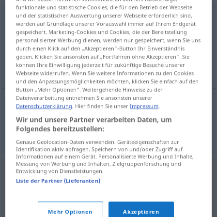
funktionale und statistische Cookies, die für den Betrieb der Webseite
Stabwechsel
m
und der statistischen Auswertung unserer Webseite erforderlich sind,
werden auf Grundlage unserer Vorauswahl immer auf Ihrem Endgerät
gespeichert. Marketing-Cookies und Cookies, die der Bereitstellung
Übersicht aller Übersetzungen
personalisierter Werbung dienen, werden nur gespeichert, wenn Sie uns
(Für mehr Details die Übersetzung anklicken/antippen)
durch einen Klick auf den „Akzeptieren“-Button Ihr Einverständnis
geben. Klicken Sie ansonsten auf „Fortfahren ohne Akzeptieren“. Sie
können Ihre Einwilligung jederzeit für zukünftige Besuche unserer
baton exchange
Webseite widerrufen. Wenn Sie weitere Informationen zu den Cookies
und den Anpassungsmöglichkeiten möchten, klicken Sie einfach auf den
Button „Mehr Optionen“. Weitergehende Hinweise zu der
Datenverarbeitung entnehmen Sie ansonsten unserer
Datenschutzerklärung
. Hier finden Sie unser
Impressum
.
baton
exchange
Stabwechsel
beim
SPORT
Wir und unsere Partner verarbeiten Daten, um
Folgendes bereitzustellen:
Staffellauf
Genaue Geolocation-Daten verwenden. Geräteeigenschaften zur
Identifikation aktiv abfragen. Speichern von und/oder Zugriff auf
Informationen auf einem Gerät. Personalisierte Werbung und Inhalte,
Messung von Werbung und Inhalten, Zielgruppenforschung und
Entwicklung von Dienstleistungen.
Liste der Partner (Lieferanten)
Mehr Optionen
Akzeptieren