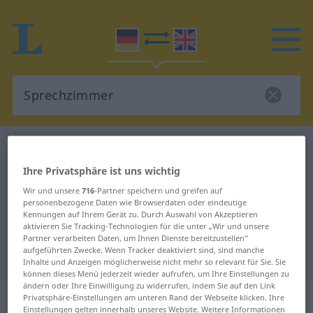
Deutsch-Englisch Wörterbuch
Sprechzimmer
Deutsch-Englisch Übersetzung für
Ihre Privatsphäre ist uns wichtig
"Sprechzimmer"
Wir und unsere
716
-Partner speichern und greifen auf
personenbezogene Daten wie Browserdaten oder eindeutige
Kennungen auf Ihrem Gerät zu. Durch Auswahl von Akzeptieren
aktivieren Sie Tracking-Technologien für die unter „Wir und unsere
"Sprechzimmer" Englisch
Partner verarbeiten Daten, um Ihnen Dienste bereitzustellen“
aufgeführten Zwecke. Wenn Tracker deaktiviert sind, sind manche
Übersetzung
Inhalte und Anzeigen möglicherweise nicht mehr so relevant für Sie. Sie
können dieses Menü jederzeit wieder aufrufen, um Ihre Einstellungen zu
ändern oder Ihre Einwilligung zu widerrufen, indem Sie auf den Link
„Sprechzimmer“
: Neutrum
Privatsphäre-Einstellungen am unteren Rand der Webseite klicken. Ihre
Einstellungen gelten innerhalb unseres Website. Weitere Informationen