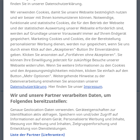
finden Sie in unserer Datenschutzerklärung.
Sprechzimmer
n
Wir verwenden Cookies, damit Sie unsere Webseite bestmöglich nutzen
und wir besser mit Ihnen kommunizieren können. Notwendige,
Übersicht aller Übersetzungen
funktionale und statistische Cookies, die für den Betrieb der Webseite
und der statistischen Auswertung unserer Webseite erforderlich sind,
(Für mehr Details die Übersetzung anklicken/antippen)
werden auf Grundlage unserer Vorauswahl immer auf Ihrem Endgerät
gespeichert. Marketing-Cookies und Cookies, die der Bereitstellung
consultation room
personalisierter Werbung dienen, werden nur gespeichert, wenn Sie uns
durch einen Klick auf den „Akzeptieren“-Button Ihr Einverständnis
geben. Klicken Sie ansonsten auf „Fortfahren ohne Akzeptieren“. Sie
consulting room, office, surgery
office
können Ihre Einwilligung jederzeit für zukünftige Besuche unserer
Webseite widerrufen. Wenn Sie weitere Informationen zu den Cookies
und den Anpassungsmöglichkeiten möchten, klicken Sie einfach auf den
parlatory, parlor, parlour
Button „Mehr Optionen“. Weitergehende Hinweise zu der
Datenverarbeitung entnehmen Sie ansonsten unserer
Datenschutzerklärung
. Hier finden Sie unser
Impressum
.
Wir und unsere Partner verarbeiten Daten, um
Folgendes bereitzustellen:
consultation
room
Sprechzimmer
einer Schule
Genaue Geolocation-Daten verwenden. Geräteeigenschaften zur
Identifikation aktiv abfragen. Speichern von und/oder Zugriff auf
etc
Informationen auf einem Gerät. Personalisierte Werbung und Inhalte,
Messung von Werbung und Inhalten, Zielgruppenforschung und
Entwicklung von Dienstleistungen.
Liste der Partner (Lieferanten)