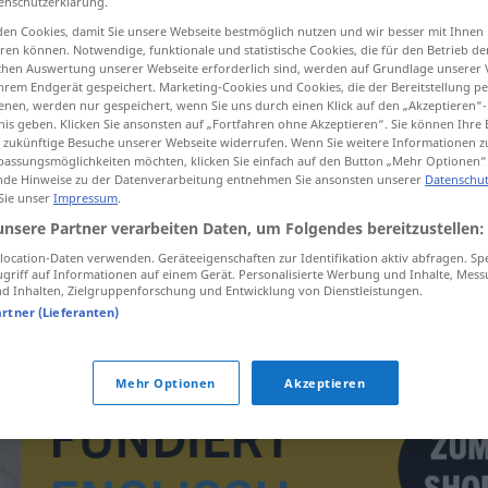
enschutzerklärung.
en Cookies, damit Sie unsere Webseite bestmöglich nutzen und wir besser mit Ihnen
en können. Notwendige, funktionale und statistische Cookies, die für den Betrieb d
ischen Auswertung unserer Webseite erforderlich sind, werden auf Grundlage unserer
hrem Endgerät gespeichert. Marketing-Cookies und Cookies, die der Bereitstellung per
tippen)
nen, werden nur gespeichert, wenn Sie uns durch einen Klick auf den „Akzeptieren“-
nis geben. Klicken Sie ansonsten auf „Fortfahren ohne Akzeptieren“. Sie können Ihre 
fect
ür zukünftige Besuche unserer Webseite widerrufen. Wenn Sie weitere Informationen 
assungsmöglichkeiten möchten, klicken Sie einfach auf den Button „Mehr Optionen“
de Hinweise zu der Datenverarbeitung entnehmen Sie ansonsten unserer
Datenschut
 Sie unser
Impressum
.
unsere Partner verarbeiten Daten, um Folgendes bereitzustellen:
Sprachfehler
MED
ocation-Daten verwenden. Geräteeigenschaften zur Identifikation aktiv abfragen. Sp
griff auf Informationen auf einem Gerät. Personalisierte Werbung und Inhalte, Mes
 Inhalten, Zielgruppenforschung und Entwicklung von Dienstleistungen.
Sprachfehler
LING
artner (Lieferanten)
Mehr Optionen
Akzeptieren