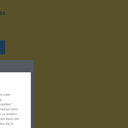
DE
en oder
g-
ustellen“
rweise nicht
en zu ändern
eren Rand der
den Sie in