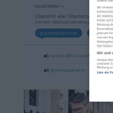
unserer Dat
Sprachfehler
m
Wir verwend
kommunizier
Übersicht aller Übersetzungen
der statist
immer auf I
(Für mehr Details die Übersetzung anklicken/an
Werbung die
Einverständ
grammatical error
speech de
jederzeit f
und den Anp
Weitergehen
Hier finden
Wir und 
speech
defect
(
od
impediment)
Genaue Geol
und/oder Zu
Werbung und
grammatical
error
Liste der P