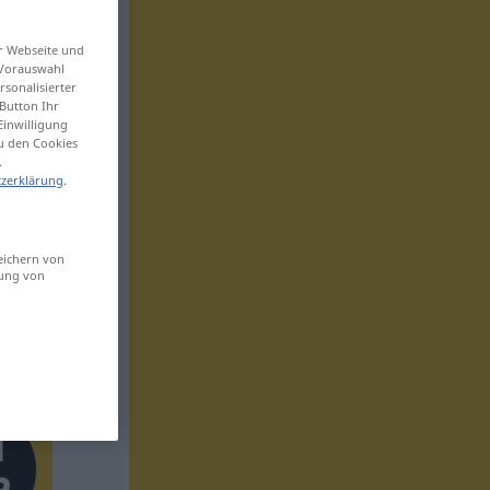
er Webseite und
 Vorauswahl
sonalisierter
Button Ihr
Einwilligung
zu den Cookies
.
zerklärung
.
eichern von
sung von