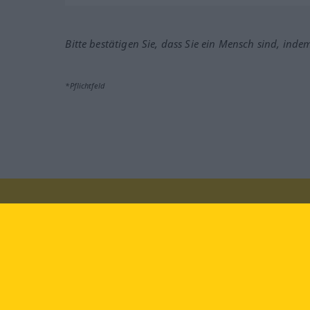
Bitte bestätigen Sie, dass Sie ein Mensch sind, inde
*Pflichtfeld
Besuchen Sie uns auf:
faceb