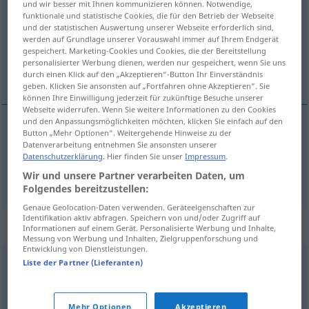
und wir besser mit Ihnen kommunizieren können. Notwendige,
funktionale und statistische Cookies, die für den Betrieb der Webseite
Übersicht aller Übersetzungen
und der statistischen Auswertung unserer Webseite erforderlich sind,
werden auf Grundlage unserer Vorauswahl immer auf Ihrem Endgerät
(Für mehr Details die Übersetzung anklicken/antippen)
gespeichert. Marketing-Cookies und Cookies, die der Bereitstellung
personalisierter Werbung dienen, werden nur gespeichert, wenn Sie uns
somatic, somal
durch einen Klick auf den „Akzeptieren“-Button Ihr Einverständnis
geben. Klicken Sie ansonsten auf „Fortfahren ohne Akzeptieren“. Sie
können Ihre Einwilligung jederzeit für zukünftige Besuche unserer
Webseite widerrufen. Wenn Sie weitere Informationen zu den Cookies
und den Anpassungsmöglichkeiten möchten, klicken Sie einfach auf den
Button „Mehr Optionen“. Weitergehende Hinweise zu der
somatic
somatisch
Datenverarbeitung entnehmen Sie ansonsten unserer
Datenschutzerklärung
. Hier finden Sie unser
Impressum
.
Wir und unsere Partner verarbeiten Daten, um
somal
somatisch
Folgendes bereitzustellen:
Genaue Geolocation-Daten verwenden. Geräteeigenschaften zur
Identifikation aktiv abfragen. Speichern von und/oder Zugriff auf
Synonyme für "somatisch"
Informationen auf einem Gerät. Personalisierte Werbung und Inhalte,
Messung von Werbung und Inhalten, Zielgruppenforschung und
Entwicklung von Dienstleistungen.
Liste der Partner (Lieferanten)
körperlich
,
physisch
© OpenThesaurus.de
Mehr Optionen
Akzeptieren