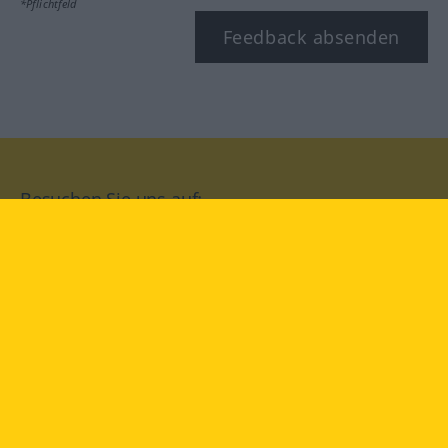
*Pflichtfeld
Feedback absenden
Besuchen Sie uns auf:
facebook
YouTube
Instagram
Langenscheidt
NUTZUNGSBEDINGUNGEN