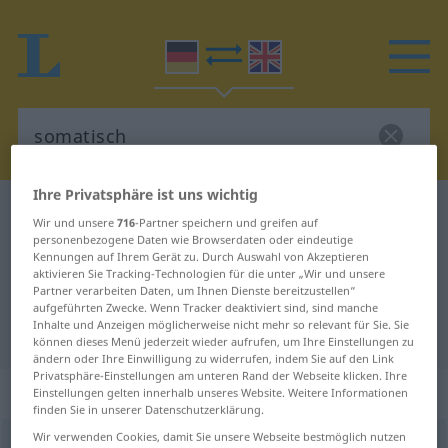
Ihre Privatsphäre ist uns wichtig
Deutsch-Englisch Wörterbuch
somatisch
Wir und unsere
716
-Partner speichern und greifen auf
Deutsch-Englisch Übersetzung für
personenbezogene Daten wie Browserdaten oder eindeutige
Kennungen auf Ihrem Gerät zu. Durch Auswahl von Akzeptieren
"somatisch"
aktivieren Sie Tracking-Technologien für die unter „Wir und unsere
Partner verarbeiten Daten, um Ihnen Dienste bereitzustellen“
aufgeführten Zwecke. Wenn Tracker deaktiviert sind, sind manche
Inhalte und Anzeigen möglicherweise nicht mehr so relevant für Sie. Sie
"somatisch" Englisch Übersetzung
können dieses Menü jederzeit wieder aufrufen, um Ihre Einstellungen zu
ändern oder Ihre Einwilligung zu widerrufen, indem Sie auf den Link
Privatsphäre-Einstellungen am unteren Rand der Webseite klicken. Ihre
„somatisch“
: Adjektiv
Einstellungen gelten innerhalb unseres Website. Weitere Informationen
finden Sie in unserer Datenschutzerklärung.
Wir verwenden Cookies, damit Sie unsere Webseite bestmöglich nutzen
somatisch
[zoˈmaːtɪʃ]
adj