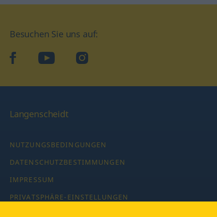
Besuchen Sie uns auf:
facebook
YouTube
Instagram
Langenscheidt
NUTZUNGSBEDINGUNGEN
DATENSCHUTZBESTIMMUNGEN
IMPRESSUM
PRIVATSPHÄRE-EINSTELLUNGEN
LATEINWÖRTERBUCH MIT CODE