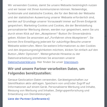
Wir verwenden Cookies, damit Sie unsere Webseite bestmöglich nutzen
Übersicht aller Übersetzungen
und wir besser mit Ihnen kommunizieren können. Notwendige,
funktionale und statistische Cookies, die für den Betrieb der Webseite
(Für mehr Details die Übersetzung anklicken/antippen)
und der statistischen Auswertung unserer Webseite erforderlich sind,
werden auf Grundlage unserer Vorauswahl immer auf Ihrem Endgerät
solitary
gespeichert. Marketing-Cookies und Cookies, die der Bereitstellung
personalisierter Werbung dienen, werden nur gespeichert, wenn Sie uns
durch einen Klick auf den „Akzeptieren“-Button Ihr Einverständnis
geben. Klicken Sie ansonsten auf „Fortfahren ohne Akzeptieren“. Sie
können Ihre Einwilligung jederzeit für zukünftige Besuche unserer
Webseite widerrufen. Wenn Sie weitere Informationen zu den Cookies
solitary
solitär
und den Anpassungsmöglichkeiten möchten, klicken Sie einfach auf den
ZOOL
MED
Button „Mehr Optionen“. Weitergehende Hinweise zu der
Datenverarbeitung entnehmen Sie ansonsten unserer
Datenschutzerklärung
. Hier finden Sie unser
Impressum
.
Synonyme für "solitär"
Wir und unsere Partner verarbeiten Daten, um
Folgendes bereitzustellen:
Genaue Geolocation-Daten verwenden. Geräteeigenschaften zur
freitragend
Identifikation aktiv abfragen. Speichern von und/oder Zugriff auf
Informationen auf einem Gerät. Personalisierte Werbung und Inhalte,
Messung von Werbung und Inhalten, Zielgruppenforschung und
Entwicklung von Dienstleistungen.
© OpenThesaurus.de
Liste der Partner (Lieferanten)