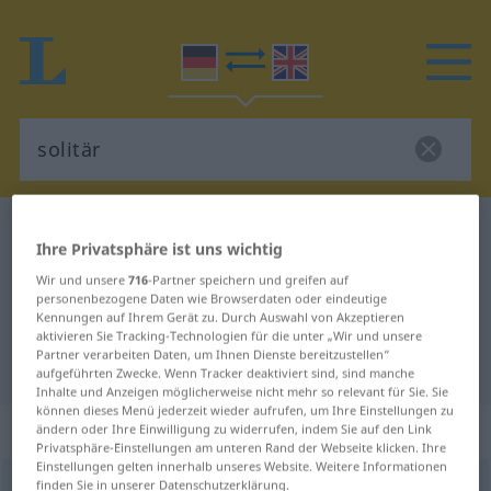
Deutsch-Englisch Wörterbuch
solitär
Ihre Privatsphäre ist uns wichtig
Deutsch-Englisch Übersetzung für
Wir und unsere
716
-Partner speichern und greifen auf
"solitär"
personenbezogene Daten wie Browserdaten oder eindeutige
Kennungen auf Ihrem Gerät zu. Durch Auswahl von Akzeptieren
aktivieren Sie Tracking-Technologien für die unter „Wir und unsere
Partner verarbeiten Daten, um Ihnen Dienste bereitzustellen“
"solitär" Englisch Übersetzung
aufgeführten Zwecke. Wenn Tracker deaktiviert sind, sind manche
Inhalte und Anzeigen möglicherweise nicht mehr so relevant für Sie. Sie
können dieses Menü jederzeit wieder aufrufen, um Ihre Einstellungen zu
„solitär“
: Adjektiv
ändern oder Ihre Einwilligung zu widerrufen, indem Sie auf den Link
Privatsphäre-Einstellungen am unteren Rand der Webseite klicken. Ihre
Einstellungen gelten innerhalb unseres Website. Weitere Informationen
finden Sie in unserer Datenschutzerklärung.
solitär
adj