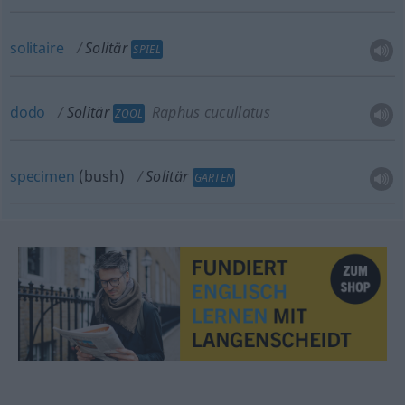
solitaire
Solitär
SPIEL
dodo
Solitär
Raphus cucullatus
ZOOL
specimen
(bush)
Solitär
GARTEN