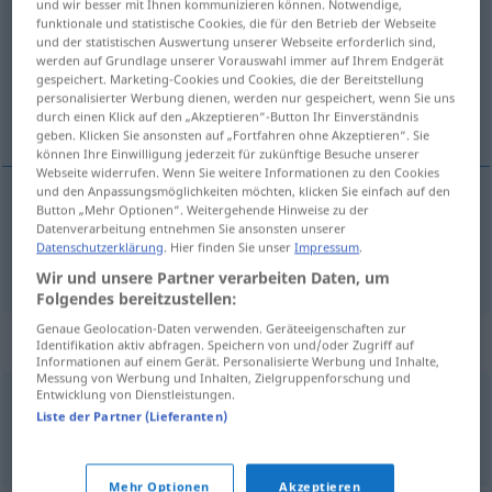
und wir besser mit Ihnen kommunizieren können. Notwendige,
funktionale und statistische Cookies, die für den Betrieb der Webseite
Übersicht aller Übersetzungen
und der statistischen Auswertung unserer Webseite erforderlich sind,
werden auf Grundlage unserer Vorauswahl immer auf Ihrem Endgerät
(Für mehr Details die Übersetzung anklicken/antippen)
gespeichert. Marketing-Cookies und Cookies, die der Bereitstellung
personalisierter Werbung dienen, werden nur gespeichert, wenn Sie uns
margin
durch einen Klick auf den „Akzeptieren“-Button Ihr Einverständnis
geben. Klicken Sie ansonsten auf „Fortfahren ohne Akzeptieren“. Sie
können Ihre Einwilligung jederzeit für zukünftige Besuche unserer
Webseite widerrufen. Wenn Sie weitere Informationen zu den Cookies
und den Anpassungsmöglichkeiten möchten, klicken Sie einfach auf den
Button „Mehr Optionen“. Weitergehende Hinweise zu der
margin
Seitenrand
Datenverarbeitung entnehmen Sie ansonsten unserer
BUCHDRUCK
Datenschutzerklärung
. Hier finden Sie unser
Impressum
.
Wir und unsere Partner verarbeiten Daten, um
Folgendes bereitzustellen:
Genaue Geolocation-Daten verwenden. Geräteeigenschaften zur
Beispielsätze für "Seitenrand"
Identifikation aktiv abfragen. Speichern von und/oder Zugriff auf
Informationen auf einem Gerät. Personalisierte Werbung und Inhalte,
Messung von Werbung und Inhalten, Zielgruppenforschung und
Entwicklung von Dienstleistungen.
unterer Seitenrand
Liste der Partner (Lieferanten)
tail
Mehr Optionen
Akzeptieren