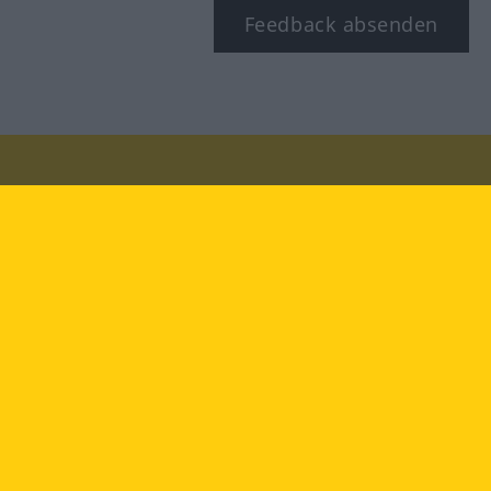
Feedback absenden
Besuchen Sie uns auf:
facebook
YouTube
Instagram
Langenscheidt
NUTZUNGSBEDINGUNGEN