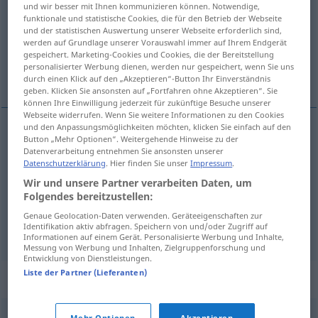
und wir besser mit Ihnen kommunizieren können. Notwendige,
funktionale und statistische Cookies, die für den Betrieb der Webseite
Übersicht aller Übersetzungen
und der statistischen Auswertung unserer Webseite erforderlich sind,
werden auf Grundlage unserer Vorauswahl immer auf Ihrem Endgerät
(Für mehr Details die Übersetzung anklicken/antippen)
gespeichert. Marketing-Cookies und Cookies, die der Bereitstellung
personalisierter Werbung dienen, werden nur gespeichert, wenn Sie uns
comforter of the soul
durch einen Klick auf den „Akzeptieren“-Button Ihr Einverständnis
geben. Klicken Sie ansonsten auf „Fortfahren ohne Akzeptieren“. Sie
können Ihre Einwilligung jederzeit für zukünftige Besuche unserer
Webseite widerrufen. Wenn Sie weitere Informationen zu den Cookies
und den Anpassungsmöglichkeiten möchten, klicken Sie einfach auf den
Button „Mehr Optionen“. Weitergehende Hinweise zu der
comforter
of the
soul
Seelenarzt
Helfer in
Datenverarbeitung entnehmen Sie ansonsten unserer
Datenschutzerklärung
. Hier finden Sie unser
Impressum
.
innerer Not
FIG
Wir und unsere Partner verarbeiten Daten, um
Folgendes bereitzustellen:
Genaue Geolocation-Daten verwenden. Geräteeigenschaften zur
Psychiater
Seelenarzt
→ siehe „
“
UMG
Identifikation aktiv abfragen. Speichern von und/oder Zugriff auf
Informationen auf einem Gerät. Personalisierte Werbung und Inhalte,
Messung von Werbung und Inhalten, Zielgruppenforschung und
Entwicklung von Dienstleistungen.
Liste der Partner (Lieferanten)
Synonyme für "Seelenarzt"
Mehr Optionen
Akzeptieren