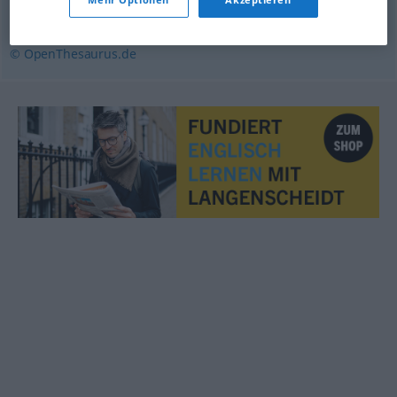
Seelenklempner (derb)
,
Psychotherapeut
© OpenThesaurus.de