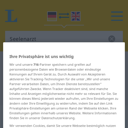
Ihre Privatsphäre ist uns wichtig
Deutsch-Englisch Wörterbuch
Seelenarzt
Wir und unsere
716
-Partner speichern und greifen auf
Deutsch-Englisch Übersetzung für
personenbezogene Daten wie Browserdaten oder eindeutige
Kennungen auf Ihrem Gerät zu. Durch Auswahl von Akzeptieren
"Seelenarzt"
aktivieren Sie Tracking-Technologien für die unter „Wir und unsere
Partner verarbeiten Daten, um Ihnen Dienste bereitzustellen“
aufgeführten Zwecke. Wenn Tracker deaktiviert sind, sind manche
Inhalte und Anzeigen möglicherweise nicht mehr so relevant für Sie. Sie
"Seelenarzt" Englisch Übersetzung
können dieses Menü jederzeit wieder aufrufen, um Ihre Einstellungen zu
ändern oder Ihre Einwilligung zu widerrufen, indem Sie auf den Link
Privatsphäre-Einstellungen am unteren Rand der Webseite klicken. Ihre
„Seelenarzt“
: Maskulinum
Einstellungen gelten innerhalb unseres Website. Weitere Informationen
finden Sie in unserer Datenschutzerklärung.
Wir verwenden Cookies, damit Sie unsere Webseite bestmöglich nutzen
Seelenarzt
m
,
Seelenärztin
f