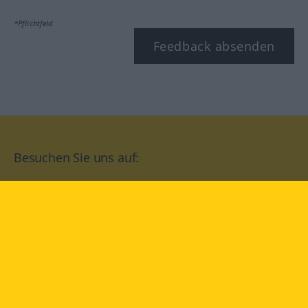
*Pflichtfeld
Feedback absenden
Besuchen Sie uns auf:
facebook
YouTube
Instagram
Langenscheidt