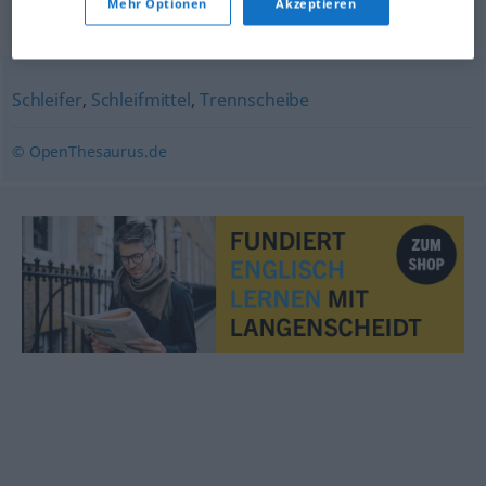
Mehr Optionen
Akzeptieren
Synonyme für "Schleifscheibe"
Schleifer
,
Schleifmittel
,
Trennscheibe
© OpenThesaurus.de