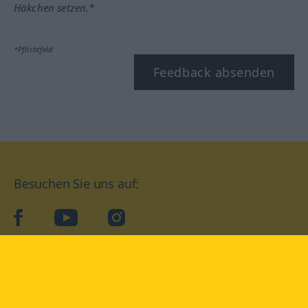
Häkchen setzen.*
*Pflichtfeld
Feedback absenden
Besuchen Sie uns auf:
facebook
YouTube
Instagram
Langenscheidt