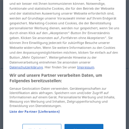
und wir besser mit Ihnen kommunizieren können. Notwendige,
Schleifscheibe
f
funktionale und statistische Cookies, die für den Betrieb der Webseite
und der statistischen Auswertung unserer Webseite erforderlich sind,
werden auf Grundlage unserer Vorauswahl immer auf Ihrem Endgerät
Übersicht aller Übersetzungen
gespeichert. Marketing-Cookies und Cookies, die der Bereitstellung
(Für mehr Details die Übersetzung anklicken/antippen)
personalisierter Werbung dienen, werden nur gespeichert, wenn Sie uns
durch einen Klick auf den „Akzeptieren“-Button Ihr Einverständnis
geben. Klicken Sie ansonsten auf „Fortfahren ohne Akzeptieren“. Sie
grinding wheel, abrasive disk
können Ihre Einwilligung jederzeit für zukünftige Besuche unserer
Webseite widerrufen. Wenn Sie weitere Informationen zu den Cookies
und den Anpassungsmöglichkeiten möchten, klicken Sie einfach auf den
sanding disk
Button „Mehr Optionen“. Weitergehende Hinweise zu der
Datenverarbeitung entnehmen Sie ansonsten unserer
Datenschutzerklärung
. Hier finden Sie unser
Impressum
.
Wir und unsere Partner verarbeiten Daten, um
Folgendes bereitzustellen:
grinding
(
od
abrasive)
wheel
,
abrasive
disk
(
od
Genaue Geolocation-Daten verwenden. Geräteeigenschaften zur
Identifikation aktiv abfragen. Speichern von und/oder Zugriff auf
disc)
Schleifscheibe
Informationen auf einem Gerät. Personalisierte Werbung und Inhalte,
Messung von Werbung und Inhalten, Zielgruppenforschung und
Entwicklung von Dienstleistungen.
Liste der Partner (Lieferanten)
sanding
disk
(
od
disc)
Schleifscheibe
für Holz