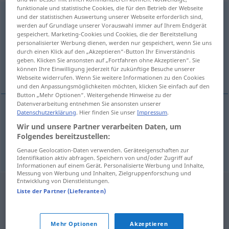
funktionale und statistische Cookies, die für den Betrieb der Webseite
schlafbringend
adj
und der statistischen Auswertung unserer Webseite erforderlich sind,
werden auf Grundlage unserer Vorauswahl immer auf Ihrem Endgerät
Übersicht aller Übersetzungen
gespeichert. Marketing-Cookies und Cookies, die der Bereitstellung
personalisierter Werbung dienen, werden nur gespeichert, wenn Sie uns
(Für mehr Details die Übersetzung anklicken/antippen)
durch einen Klick auf den „Akzeptieren“-Button Ihr Einverständnis
geben. Klicken Sie ansonsten auf „Fortfahren ohne Akzeptieren“. Sie
soporific, hypnotic
können Ihre Einwilligung jederzeit für zukünftige Besuche unserer
Webseite widerrufen. Wenn Sie weitere Informationen zu den Cookies
und den Anpassungsmöglichkeiten möchten, klicken Sie einfach auf den
Button „Mehr Optionen“. Weitergehende Hinweise zu der
Datenverarbeitung entnehmen Sie ansonsten unserer
Datenschutzerklärung
. Hier finden Sie unser
Impressum
.
soporific
schlafbringend
MED
Wir und unsere Partner verarbeiten Daten, um
Folgendes bereitzustellen:
hypnotic
schlafbringend
MED
Genaue Geolocation-Daten verwenden. Geräteeigenschaften zur
Identifikation aktiv abfragen. Speichern von und/oder Zugriff auf
Informationen auf einem Gerät. Personalisierte Werbung und Inhalte,
Messung von Werbung und Inhalten, Zielgruppenforschung und
Entwicklung von Dienstleistungen.
Liste der Partner (Lieferanten)
Mehr Optionen
Akzeptieren