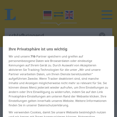
Ihre Privatsphäre ist uns wichtig
Deutsch-Englisch Wörterbuch
schlafbringend
Wir und unsere
716
-Partner speichern und greifen auf
personenbezogene Daten wie Browserdaten oder eindeutige
Deutsch-Englisch Übersetzung für
Kennungen auf Ihrem Gerät zu. Durch Auswahl von Akzeptieren
aktivieren Sie Tracking-Technologien für die unter „Wir und unsere
"schlafbringend"
Partner verarbeiten Daten, um Ihnen Dienste bereitzustellen“
aufgeführten Zwecke. Wenn Tracker deaktiviert sind, sind manche
Inhalte und Anzeigen möglicherweise nicht mehr so relevant für Sie. Sie
"schlafbringend" Englisch
können dieses Menü jederzeit wieder aufrufen, um Ihre Einstellungen zu
ändern oder Ihre Einwilligung zu widerrufen, indem Sie auf den Link
Übersetzung
Privatsphäre-Einstellungen am unteren Rand der Webseite klicken. Ihre
Einstellungen gelten innerhalb unseres Website. Weitere Informationen
finden Sie in unserer Datenschutzerklärung.
„schlafbringend“
: Adjektiv
Wir verwenden Cookies, damit Sie unsere Webseite bestmöglich nutzen
und wir besser mit Ihnen kommunizieren können. Notwendige,