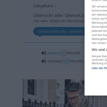
Salzgebäck
n
Wir verwend
kommunizier
Übersicht aller Übersetzungen
der statist
immer auf I
(Für mehr Details die Übersetzung anklicken/an
Werbung die
Einverständ
savory biscuits, savoury biscuits
jederzeit f
und den Anp
Weitergehen
Hier finden
Wir und 
savory
biscuits
US
Genaue Geol
und/oder Zu
savoury
biscuits
pl
BR
Werbung und
Liste der P