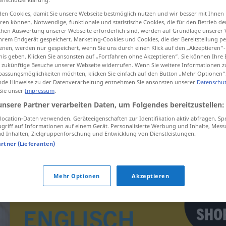
en Cookies, damit Sie unsere Webseite bestmöglich nutzen und wir besser mit Ihnen
en können. Notwendige, funktionale und statistische Cookies, die für den Betrieb d
ischen Auswertung unserer Webseite erforderlich sind, werden auf Grundlage unserer
hrem Endgerät gespeichert. Marketing-Cookies und Cookies, die der Bereitstellung per
tippen)
nen, werden nur gespeichert, wenn Sie uns durch einen Klick auf den „Akzeptieren“-
nis geben. Klicken Sie ansonsten auf „Fortfahren ohne Akzeptieren“. Sie können Ihre 
ür zukünftige Besuche unserer Webseite widerrufen. Wenn Sie weitere Informationen 
assungsmöglichkeiten möchten, klicken Sie einfach auf den Button „Mehr Optionen“
de Hinweise zu der Datenverarbeitung entnehmen Sie ansonsten unserer
Datenschut
 Sie unser
Impressum
.
unsere Partner verarbeiten Daten, um Folgendes bereitzustellen:
Salzgebäck
GASTR
ocation-Daten verwenden. Geräteeigenschaften zur Identifikation aktiv abfragen. Sp
griff auf Informationen auf einem Gerät. Personalisierte Werbung und Inhalte, Mes
 Inhalten, Zielgruppenforschung und Entwicklung von Dienstleistungen.
artner (Lieferanten)
Mehr Optionen
Akzeptieren