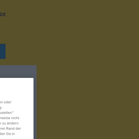
DE
en oder
g-
ustellen“
rweise nicht
en zu ändern
eren Rand der
den Sie in