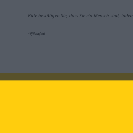
Bitte bestätigen Sie, dass Sie ein Mensch sind, inde
*Pflichtfeld
Besuchen Sie uns auf:
faceb