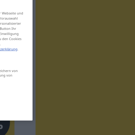
er Webseite und
 Vorauswahl
sonalisierter
Button Ihr
Einwilligung
zu den Cookies
.
zerklärung
.
eichern von
sung von