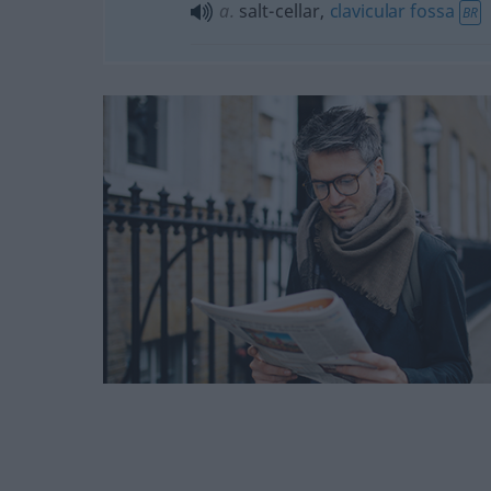
a.
salt-cellar,
clavicular
fossa
BR