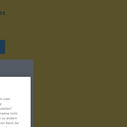
DE
en oder
g-
ustellen“
rweise nicht
en zu ändern
eren Rand der