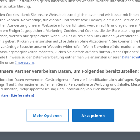
cken. Ihre Einstellungen gelten innerhalb unseres Website. Weitere Informationen fin
enschutzerklärung.
en Cookies, damit Sie unsere Webseite bestmöglich nutzen und wir besser mit Ihnen
en können. Notwendige, funktionale und statistische Cookies, die für den Betrieb d
ischen Auswertung unserer Webseite erforderlich sind, werden auf Grundlage unserer
tippen)
hrem Endgerät gespeichert. Marketing-Cookies und Cookies, die der Bereitstellung per
nen, werden nur gespeichert, wenn Sie uns durch einen Klick auf den „Akzeptieren“-
ar
saltcellar, salt-cellar, clavicular fossa
nis geben. Klicken Sie ansonsten auf „Fortfahren ohne Akzeptieren“. Sie können Ihre 
ür zukünftige Besuche unserer Webseite widerrufen. Wenn Sie weitere Informationen 
assungsmöglichkeiten möchten, klicken Sie einfach auf den Button „Mehr Optionen“
de Hinweise zu der Datenverarbeitung entnehmen Sie ansonsten unserer
Datenschut
 Sie unser
Impressum
.
Salzfass
großes
unsere Partner verarbeiten Daten, um Folgendes bereitzustellen:
ocation-Daten verwenden. Geräteeigenschaften zur Identifikation aktiv abfragen. Sp
griff auf Informationen auf einem Gerät. Personalisierte Werbung und Inhalte, Mes
Salzfass
auf dem Tisch
 Inhalten, Zielgruppenforschung und Entwicklung von Dienstleistungen.
artner (Lieferanten)
Salzfass
Mehr Optionen
Akzeptieren
Salzfass
MED