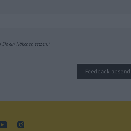
m Sie ein Häkchen setzen.*
Feedback absend
ook
YouTube
Instagram