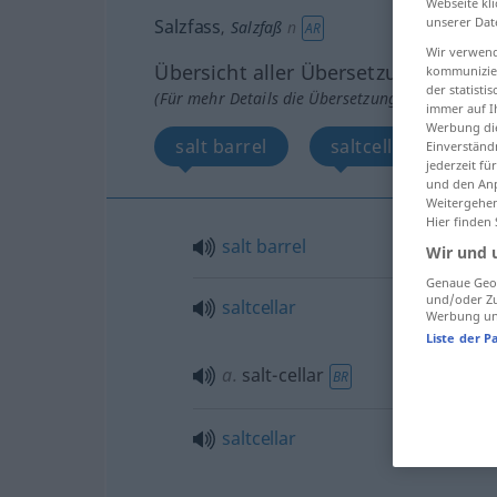
Webseite kli
unserer Dat
Salzfass
,
Salzfaß
n
AR
Wir verwend
Übersicht aller Übersetzungen
kommunizier
der statist
(Für mehr Details die Übersetzung anklicken/an
immer auf I
Werbung die
salt barrel
saltcellar, salt-cell
Einverständ
jederzeit f
und den Anp
Weitergehen
Hier finden
salt
barrel
Wir und 
Genaue Geol
und/oder Zu
saltcellar
Werbung und
Liste der P
a.
salt-cellar
BR
saltcellar