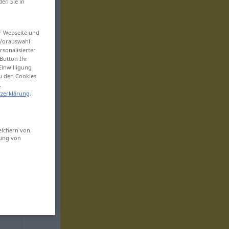
den Sie in
er Webseite und
 Vorauswahl
sonalisierter
Button Ihr
Einwilligung
zu den Cookies
.
zerklärung
.
eichern von
sung von