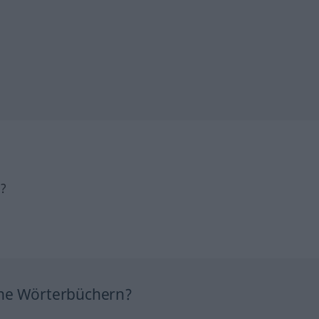
h?
ine Wörterbüchern?