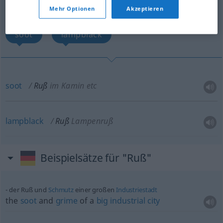
Übersicht aller Übersetzungen
Mehr Optionen
Akzeptieren
(Für mehr Details die Übersetzung anklicken/antippen)
soot
lampblack
soot
Ruß
im Kamin etc
lampblack
Ruß
Lampenruß
Beispielsätze für "Ruß"
der Ruß und
Schmutz
einer großen
Industriestadt
the
soot
and
grime
of a
big
industrial
city