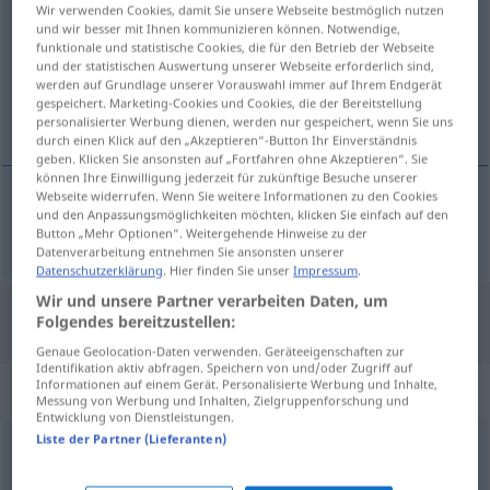
Wir verwenden Cookies, damit Sie unsere Webseite bestmöglich nutzen
und wir besser mit Ihnen kommunizieren können. Notwendige,
Übersicht aller Übersetzungen
funktionale und statistische Cookies, die für den Betrieb der Webseite
(Für mehr Details die Übersetzung anklicken/antippen)
und der statistischen Auswertung unserer Webseite erforderlich sind,
werden auf Grundlage unserer Vorauswahl immer auf Ihrem Endgerät
gespeichert. Marketing-Cookies und Cookies, die der Bereitstellung
Russian Russ.
personalisierter Werbung dienen, werden nur gespeichert, wenn Sie uns
durch einen Klick auf den „Akzeptieren“-Button Ihr Einverständnis
geben. Klicken Sie ansonsten auf „Fortfahren ohne Akzeptieren“. Sie
können Ihre Einwilligung jederzeit für zukünftige Besuche unserer
Webseite widerrufen. Wenn Sie weitere Informationen zu den Cookies
und den Anpassungsmöglichkeiten möchten, klicken Sie einfach auf den
Russian
(Russ.)
russ.
Button „Mehr Optionen“. Weitergehende Hinweise zu der
Datenverarbeitung entnehmen Sie ansonsten unserer
Datenschutzerklärung
. Hier finden Sie unser
Impressum
.
Wir und unsere Partner verarbeiten Daten, um
Folgendes bereitzustellen:
"Ruß" Englisch Übersetzung
Genaue Geolocation-Daten verwenden. Geräteeigenschaften zur
Identifikation aktiv abfragen. Speichern von und/oder Zugriff auf
„Ruß“
: Maskulinum
Informationen auf einem Gerät. Personalisierte Werbung und Inhalte,
Messung von Werbung und Inhalten, Zielgruppenforschung und
Entwicklung von Dienstleistungen.
Liste der Partner (Lieferanten)
Ruß
[ruːs]
m
<
Rußes
;
kein
pl
>