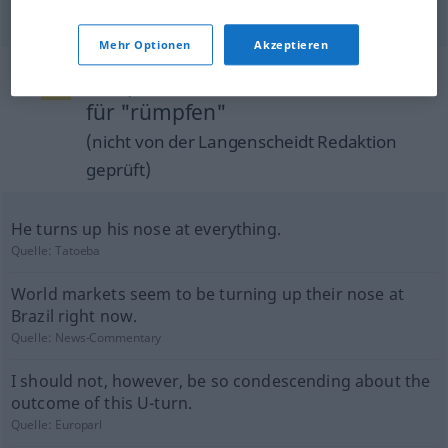
Mehr Optionen
Akzeptieren
Beispielsätze aus externen Quellen
für "rümpfen"
(nicht von der Langenscheidt Redaktion
geprüft)
He turns up his nose at everything.
Quelle:
Tatoeba
World markets seem to be turning up their nose at
Brazil right now.
Quelle:
News-Commentary
I should not, however, be so condescending about the
outcome of this U-turn.
Quelle:
Europarl