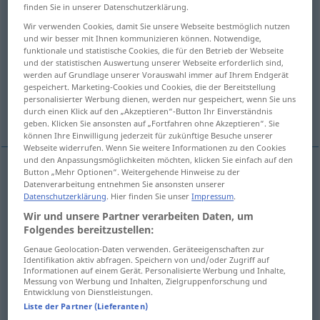
finden Sie in unserer Datenschutzerklärung.
Übersicht aller Übersetzungen
Wir verwenden Cookies, damit Sie unsere Webseite bestmöglich nutzen
und wir besser mit Ihnen kommunizieren können. Notwendige,
(Für mehr Details die Übersetzung anklicken/antippen)
funktionale und statistische Cookies, die für den Betrieb der Webseite
und der statistischen Auswertung unserer Webseite erforderlich sind,
to turn up one’s nose at sth [sb]
werden auf Grundlage unserer Vorauswahl immer auf Ihrem Endgerät
gespeichert. Marketing-Cookies und Cookies, die der Bereitstellung
personalisierter Werbung dienen, werden nur gespeichert, wenn Sie uns
durch einen Klick auf den „Akzeptieren“-Button Ihr Einverständnis
to sneer at sth [sb]
geben. Klicken Sie ansonsten auf „Fortfahren ohne Akzeptieren“. Sie
können Ihre Einwilligung jederzeit für zukünftige Besuche unserer
Webseite widerrufen. Wenn Sie weitere Informationen zu den Cookies
und den Anpassungsmöglichkeiten möchten, klicken Sie einfach auf den
Button „Mehr Optionen“. Weitergehende Hinweise zu der
Beispiele
Datenverarbeitung entnehmen Sie ansonsten unserer
nur in
Datenschutzerklärung
. Hier finden Sie unser
Impressum
.
die
Nase
(über
etwas
[j-n]) rümpfen
Wir und unsere Partner verarbeiten Daten, um
to
turn
up
one’s
nose
(at
sth
[sb])
Folgendes bereitzustellen:
Genaue Geolocation-Daten verwenden. Geräteeigenschaften zur
Identifikation aktiv abfragen. Speichern von und/oder Zugriff auf
nur in
die
Nase
(über
etwas
[j-n]) rümpfen
verächtlich
Informationen auf einem Gerät. Personalisierte Werbung und Inhalte,
reden etc
FIG
Messung von Werbung und Inhalten, Zielgruppenforschung und
Entwicklung von Dienstleistungen.
to
sneer
(at
sth
[sb])
Liste der Partner (Lieferanten)