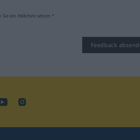
m Sie ein Häkchen setzen.*
Feedback absend
ook
YouTube
Instagram