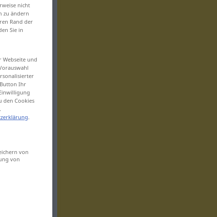
rweise nicht
en zu ändern
eren Rand der
den Sie in
er Webseite und
 Vorauswahl
sonalisierter
Button Ihr
Einwilligung
zu den Cookies
.
zerklärung
.
eichern von
sung von