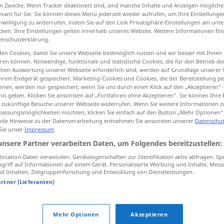
n Zwecke. Wenn Tracker deaktiviert sind, sind manche Inhalte und Anzeigen mögliche
evant für Sie. Sie können dieses Menü jederzeit wieder aufrufen, um Ihre Einstellung
inwilligung zu widerrufen, indem Sie auf den Link Privatsphäre-Einstellungen am unt
cken. Ihre Einstellungen gelten innerhalb unseres Website. Weitere Informationen fin
enschutzerklärung.
tippen)
en Cookies, damit Sie unsere Webseite bestmöglich nutzen und wir besser mit Ihnen
en können. Notwendige, funktionale und statistische Cookies, die für den Betrieb d
ischen Auswertung unserer Webseite erforderlich sind, werden auf Grundlage unserer
hrem Endgerät gespeichert. Marketing-Cookies und Cookies, die der Bereitstellung per
nen, werden nur gespeichert, wenn Sie uns durch einen Klick auf den „Akzeptieren“-
nis geben. Klicken Sie ansonsten auf „Fortfahren ohne Akzeptieren“. Sie können Ihre 
ür zukünftige Besuche unserer Webseite widerrufen. Wenn Sie weitere Informationen 
Rückbank
AUTO
assungsmöglichkeiten möchten, klicken Sie einfach auf den Button „Mehr Optionen“
de Hinweise zu der Datenverarbeitung entnehmen Sie ansonsten unserer
Datenschut
 Sie unser
Impressum
.
unsere Partner verarbeiten Daten, um Folgendes bereitzustellen:
 Quellen für "Rückbank"
ocation-Daten verwenden. Geräteeigenschaften zur Identifikation aktiv abfragen. Sp
ktion geprüft)
griff auf Informationen auf einem Gerät. Personalisierte Werbung und Inhalte, Mes
 Inhalten, Zielgruppenforschung und Entwicklung von Dienstleistungen.
artner (Lieferanten)
rove.
Tom schlief auf der Rückbank,
während Maria fuhr.
Mehr Optionen
Akzeptieren