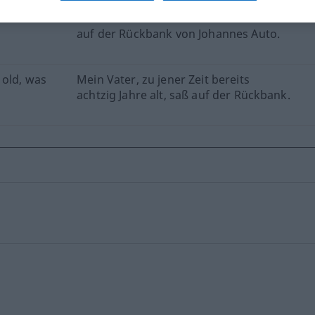
other in
Tom und Maria saßen nebeneinander
auf der Rückbank von Johannes Auto.
 old, was
Mein Vater, zu jener Zeit bereits
achtzig Jahre alt, saß auf der Rückbank.