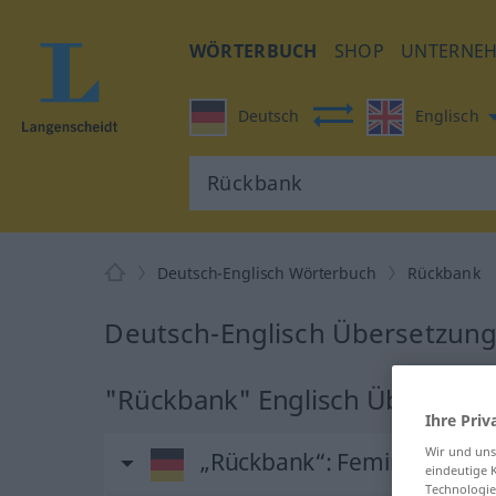
WÖRTERBUCH
SHOP
UNTERNE
Deutsch
Englisch
Deutsch-Englisch Wörterbuch
Rückbank
Deutsch-Englisch Übersetzung
"Rückbank" Englisch Übersetz
Ihre Priv
Wir und un
„Rückbank“
: Femininum
eindeutige 
Technologie