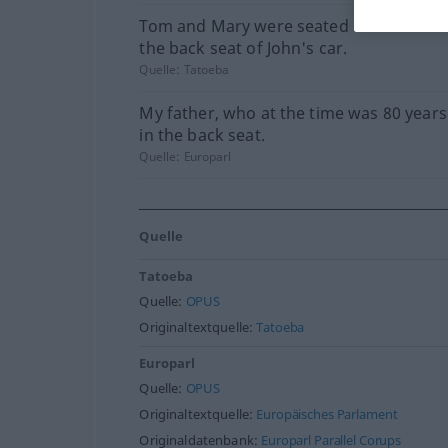
Tom and Mary were seated next to each 
the back seat of John's car.
Quelle:
Tatoeba
My father, who at the time was 80 years
in the back seat.
Quelle:
Europarl
Quelle
Tatoeba
Quelle:
OPUS
Originaltextquelle:
Tatoeba
Europarl
Quelle:
OPUS
Originaltextquelle:
Europäisches Parlament
Originaldatenbank:
Europarl Parallel Corups