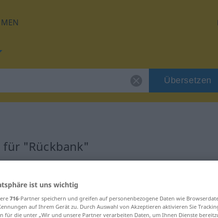
HMEN
Übersetzen
 für "Rückbank"
ung
atsphäre ist uns wichtig
sere
716
-Partner speichern und greifen auf personenbezogene Daten wie Browserdat
Kennungen auf Ihrem Gerät zu. Durch Auswahl von Akzeptieren aktivieren Sie Trackin
n für die unter „Wir und unsere Partner verarbeiten Daten, um Ihnen Dienste bereitz