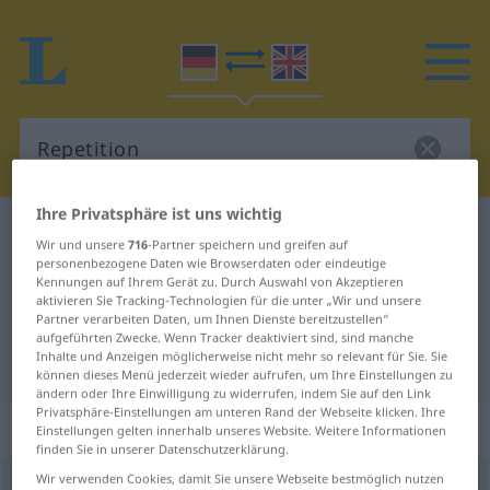
Ihre Privatsphäre ist uns wichtig
Deutsch-Englisch Wörterbuch
Repetition
Wir und unsere
716
-Partner speichern und greifen auf
Deutsch-Englisch Übersetzung für
personenbezogene Daten wie Browserdaten oder eindeutige
Kennungen auf Ihrem Gerät zu. Durch Auswahl von Akzeptieren
"Repetition"
aktivieren Sie Tracking-Technologien für die unter „Wir und unsere
Partner verarbeiten Daten, um Ihnen Dienste bereitzustellen“
aufgeführten Zwecke. Wenn Tracker deaktiviert sind, sind manche
Inhalte und Anzeigen möglicherweise nicht mehr so relevant für Sie. Sie
"Repetition" Englisch Übersetzung
können dieses Menü jederzeit wieder aufrufen, um Ihre Einstellungen zu
ändern oder Ihre Einwilligung zu widerrufen, indem Sie auf den Link
Privatsphäre-Einstellungen am unteren Rand der Webseite klicken. Ihre
„Repetition“
: Femininum
Einstellungen gelten innerhalb unseres Website. Weitere Informationen
finden Sie in unserer Datenschutzerklärung.
Wir verwenden Cookies, damit Sie unsere Webseite bestmöglich nutzen
Repetition
[repetiˈtsɪ̆oːn]
f
<
Repetition
;
Repetitionen
>