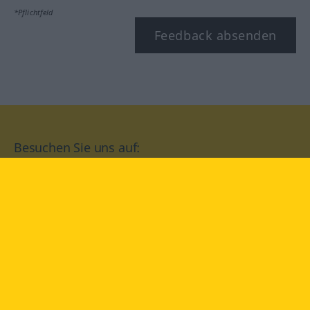
*Pflichtfeld
Feedback absenden
Besuchen Sie uns auf:
facebook
YouTube
Instagram
Langenscheidt
NUTZUNGSBEDINGUNGEN