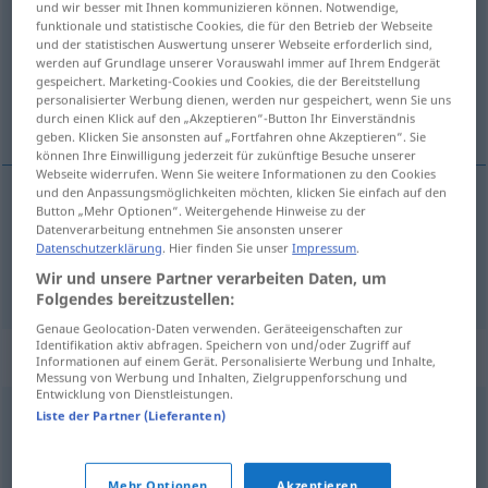
und wir besser mit Ihnen kommunizieren können. Notwendige,
funktionale und statistische Cookies, die für den Betrieb der Webseite
Übersicht aller Übersetzungen
und der statistischen Auswertung unserer Webseite erforderlich sind,
werden auf Grundlage unserer Vorauswahl immer auf Ihrem Endgerät
(Für mehr Details die Übersetzung anklicken/antippen)
gespeichert. Marketing-Cookies und Cookies, die der Bereitstellung
personalisierter Werbung dienen, werden nur gespeichert, wenn Sie uns
review, revision
durch einen Klick auf den „Akzeptieren“-Button Ihr Einverständnis
geben. Klicken Sie ansonsten auf „Fortfahren ohne Akzeptieren“. Sie
können Ihre Einwilligung jederzeit für zukünftige Besuche unserer
Webseite widerrufen. Wenn Sie weitere Informationen zu den Cookies
und den Anpassungsmöglichkeiten möchten, klicken Sie einfach auf den
Button „Mehr Optionen“. Weitergehende Hinweise zu der
review
Repetition
US
Datenverarbeitung entnehmen Sie ansonsten unserer
Datenschutzerklärung
. Hier finden Sie unser
Impressum
.
revision
Repetition
Wir und unsere Partner verarbeiten Daten, um
BR
Folgendes bereitzustellen:
Genaue Geolocation-Daten verwenden. Geräteeigenschaften zur
Identifikation aktiv abfragen. Speichern von und/oder Zugriff auf
Synonyme für "Repetition"
Informationen auf einem Gerät. Personalisierte Werbung und Inhalte,
Messung von Werbung und Inhalten, Zielgruppenforschung und
Entwicklung von Dienstleistungen.
Liste der Partner (Lieferanten)
Iteration (fachspr.)
,
(periodische) Wiederkehr
,
Wiederholung
,
Rotation
,
Turnus
,
Rückkehr
Mehr Optionen
Akzeptieren