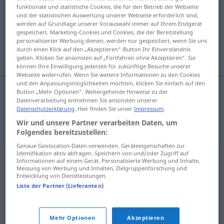
funktionale und statistische Cookies, die für den Betrieb der Webseite
und der statistischen Auswertung unserer Webseite erforderlich sind,
Übersicht aller Übersetzungen
werden auf Grundlage unserer Vorauswahl immer auf Ihrem Endgerät
(Für mehr Details die Übersetzung anklicken/antippen)
gespeichert. Marketing-Cookies und Cookies, die der Bereitstellung
personalisierter Werbung dienen, werden nur gespeichert, wenn Sie uns
durch einen Klick auf den „Akzeptieren“-Button Ihr Einverständnis
reprocessed wool, shoddy
geben. Klicken Sie ansonsten auf „Fortfahren ohne Akzeptieren“. Sie
können Ihre Einwilligung jederzeit für zukünftige Besuche unserer
Webseite widerrufen. Wenn Sie weitere Informationen zu den Cookies
und den Anpassungsmöglichkeiten möchten, klicken Sie einfach auf den
Button „Mehr Optionen“. Weitergehende Hinweise zu der
Datenverarbeitung entnehmen Sie ansonsten unserer
reprocessed
(
od
reclaimed)
wool
,
shoddy
Datenschutzerklärung
. Hier finden Sie unser
Impressum
.
Reißwolle
TEX
Wir und unsere Partner verarbeiten Daten, um
Folgendes bereitzustellen:
Genaue Geolocation-Daten verwenden. Geräteeigenschaften zur
Identifikation aktiv abfragen. Speichern von und/oder Zugriff auf
Informationen auf einem Gerät. Personalisierte Werbung und Inhalte,
Messung von Werbung und Inhalten, Zielgruppenforschung und
Entwicklung von Dienstleistungen.
Liste der Partner (Lieferanten)
Mehr Optionen
Akzeptieren