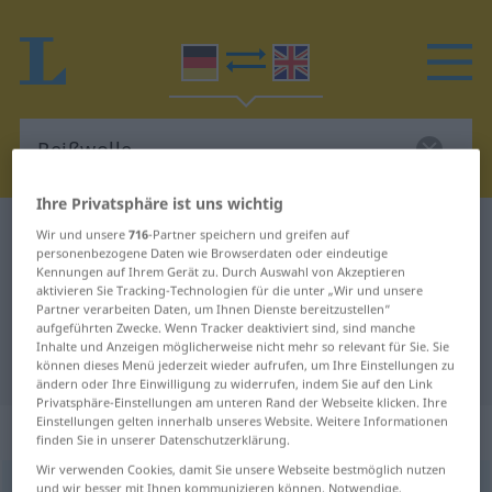
Ihre Privatsphäre ist uns wichtig
Deutsch-Englisch Wörterbuch
Reißwolle
Wir und unsere
716
-Partner speichern und greifen auf
personenbezogene Daten wie Browserdaten oder eindeutige
Deutsch-Englisch Übersetzung für
Kennungen auf Ihrem Gerät zu. Durch Auswahl von Akzeptieren
aktivieren Sie Tracking-Technologien für die unter „Wir und unsere
"Reißwolle"
Partner verarbeiten Daten, um Ihnen Dienste bereitzustellen“
aufgeführten Zwecke. Wenn Tracker deaktiviert sind, sind manche
Inhalte und Anzeigen möglicherweise nicht mehr so relevant für Sie. Sie
"Reißwolle" Englisch Übersetzung
können dieses Menü jederzeit wieder aufrufen, um Ihre Einstellungen zu
ändern oder Ihre Einwilligung zu widerrufen, indem Sie auf den Link
Privatsphäre-Einstellungen am unteren Rand der Webseite klicken. Ihre
Einstellungen gelten innerhalb unseres Website. Weitere Informationen
„Reißwolle“
: Femininum
finden Sie in unserer Datenschutzerklärung.
Wir verwenden Cookies, damit Sie unsere Webseite bestmöglich nutzen
Reißwolle
und wir besser mit Ihnen kommunizieren können. Notwendige,
f