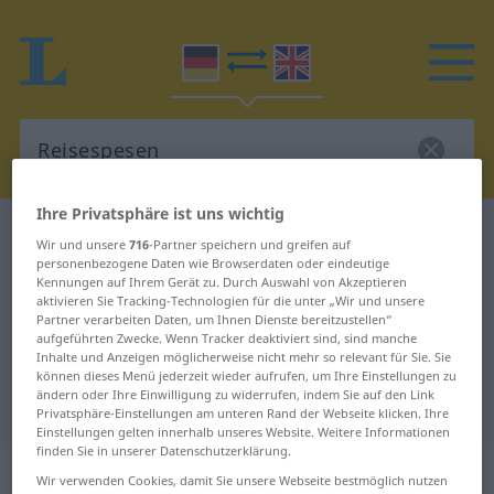
Ihre Privatsphäre ist uns wichtig
Deutsch-Englisch Wörterbuch
Reisespesen
Wir und unsere
716
-Partner speichern und greifen auf
Deutsch-Englisch Übersetzung für
personenbezogene Daten wie Browserdaten oder eindeutige
Kennungen auf Ihrem Gerät zu. Durch Auswahl von Akzeptieren
"Reisespesen"
aktivieren Sie Tracking-Technologien für die unter „Wir und unsere
Partner verarbeiten Daten, um Ihnen Dienste bereitzustellen“
aufgeführten Zwecke. Wenn Tracker deaktiviert sind, sind manche
Inhalte und Anzeigen möglicherweise nicht mehr so relevant für Sie. Sie
"Reisespesen" Englisch
können dieses Menü jederzeit wieder aufrufen, um Ihre Einstellungen zu
ändern oder Ihre Einwilligung zu widerrufen, indem Sie auf den Link
Übersetzung
Privatsphäre-Einstellungen am unteren Rand der Webseite klicken. Ihre
Einstellungen gelten innerhalb unseres Website. Weitere Informationen
finden Sie in unserer Datenschutzerklärung.
„Reisespesen“
: Plural
Wir verwenden Cookies, damit Sie unsere Webseite bestmöglich nutzen