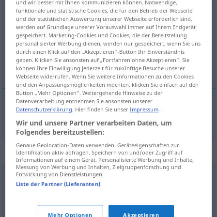
und wir besser mit Ihnen kommunizieren können. Notwendige,
funktionale und statistische Cookies, die für den Betrieb der Webseite
Reisespesen
pl
und der statistischen Auswertung unserer Webseite erforderlich sind,
werden auf Grundlage unserer Vorauswahl immer auf Ihrem Endgerät
Übersicht aller Übersetzungen
gespeichert. Marketing-Cookies und Cookies, die der Bereitstellung
personalisierter Werbung dienen, werden nur gespeichert, wenn Sie uns
(Für mehr Details die Übersetzung anklicken/antippen)
durch einen Klick auf den „Akzeptieren“-Button Ihr Einverständnis
geben. Klicken Sie ansonsten auf „Fortfahren ohne Akzeptieren“. Sie
travelling (
können Ihre Einwilligung jederzeit für zukünftige Besuche unserer
Webseite widerrufen. Wenn Sie weitere Informationen zu den Cookies
und den Anpassungsmöglichkeiten möchten, klicken Sie einfach auf den
Button „Mehr Optionen“. Weitergehende Hinweise zu der
Datenverarbeitung entnehmen Sie ansonsten unserer
Datenschutzerklärung
. Hier finden Sie unser
Impressum
.
travel(l)ing (
od
travel) expenses
Reisespesen
Wir und unsere Partner verarbeiten Daten, um
Folgendes bereitzustellen:
Genaue Geolocation-Daten verwenden. Geräteeigenschaften zur
Synonyme für "Reisespesen"
Identifikation aktiv abfragen. Speichern von und/oder Zugriff auf
Informationen auf einem Gerät. Personalisierte Werbung und Inhalte,
Messung von Werbung und Inhalten, Zielgruppenforschung und
Entwicklung von Dienstleistungen.
Spesen
,
Reisekosten
,
Tagegeld
Liste der Partner (Lieferanten)
© OpenThesaurus.de
Mehr Optionen
Akzeptieren