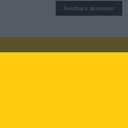
Feedback absenden
Besuchen Sie uns auf:
facebook
YouTube
Instagram
Langenscheidt
NUTZUNGSBEDINGUNGEN