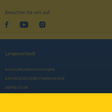
Besuchen Sie uns auf:
facebook
YouTube
Instagram
Langenscheidt
NUTZUNGSBEDINGUNGEN
DATENSCHUTZBESTIMMUNGEN
IMPRESSUM
PRIVATSPHÄRE-EINSTELLUNGEN
LATEINWÖRTERBUCH MIT CODE