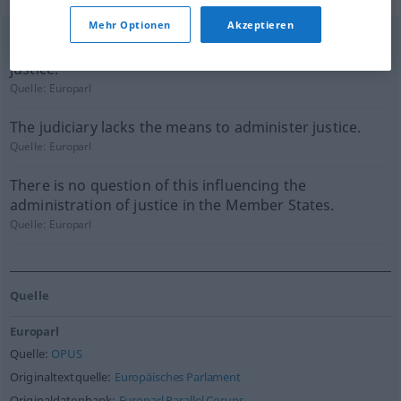
Mehr Optionen
Akzeptieren
Further, we must improve the public's access to
justice.
Quelle:
Europarl
The judiciary lacks the means to administer justice.
Quelle:
Europarl
There is no question of this influencing the
administration of justice in the Member States.
Quelle:
Europarl
Quelle
Europarl
Quelle:
OPUS
Originaltextquelle:
Europäisches Parlament
Originaldatenbank:
Europarl Parallel Corups