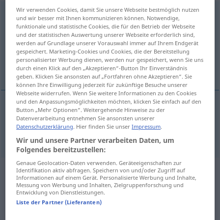
Wir verwenden Cookies, damit Sie unsere Webseite bestmöglich nutzen
Rechtspflege
f
und wir besser mit Ihnen kommunizieren können. Notwendige,
funktionale und statistische Cookies, die für den Betrieb der Webseite
Übersicht aller Übersetzungen
und der statistischen Auswertung unserer Webseite erforderlich sind,
werden auf Grundlage unserer Vorauswahl immer auf Ihrem Endgerät
(Für mehr Details die Übersetzung anklicken/antippen)
gespeichert. Marketing-Cookies und Cookies, die der Bereitstellung
personalisierter Werbung dienen, werden nur gespeichert, wenn Sie uns
administration of justice, judicature
durch einen Klick auf den „Akzeptieren“-Button Ihr Einverständnis
geben. Klicken Sie ansonsten auf „Fortfahren ohne Akzeptieren“. Sie
können Ihre Einwilligung jederzeit für zukünftige Besuche unserer
Webseite widerrufen. Wenn Sie weitere Informationen zu den Cookies
und den Anpassungsmöglichkeiten möchten, klicken Sie einfach auf den
Button „Mehr Optionen“. Weitergehende Hinweise zu der
(administration of)
justice
,
judicature
Datenverarbeitung entnehmen Sie ansonsten unserer
Datenschutzerklärung
. Hier finden Sie unser
Impressum
.
Rechtspflege
Wir und unsere Partner verarbeiten Daten, um
Folgendes bereitzustellen:
Genaue Geolocation-Daten verwenden. Geräteeigenschaften zur
Identifikation aktiv abfragen. Speichern von und/oder Zugriff auf
Beispielsätze aus externen Quellen
Informationen auf einem Gerät. Personalisierte Werbung und Inhalte,
Messung von Werbung und Inhalten, Zielgruppenforschung und
für "Rechtspflege"
Entwicklung von Dienstleistungen.
Liste der Partner (Lieferanten)
(nicht von der Langenscheidt Redaktion
geprüft)