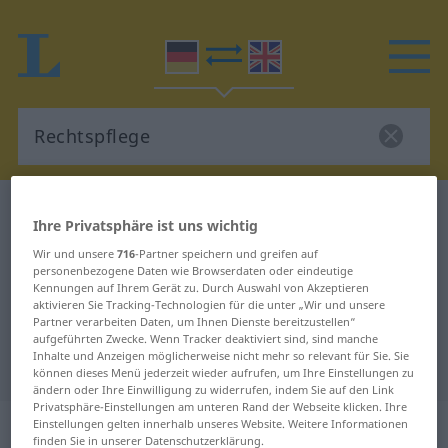
Deutsch-Englisch Wörterbuch
Rechtspflege
Ihre Privatsphäre ist uns wichtig
Deutsch-Englisch Übersetzung für
Wir und unsere
716
-Partner speichern und greifen auf
"Rechtspflege"
personenbezogene Daten wie Browserdaten oder eindeutige
Kennungen auf Ihrem Gerät zu. Durch Auswahl von Akzeptieren
aktivieren Sie Tracking-Technologien für die unter „Wir und unsere
Partner verarbeiten Daten, um Ihnen Dienste bereitzustellen“
"Rechtspflege" Englisch
aufgeführten Zwecke. Wenn Tracker deaktiviert sind, sind manche
Inhalte und Anzeigen möglicherweise nicht mehr so relevant für Sie. Sie
Übersetzung
können dieses Menü jederzeit wieder aufrufen, um Ihre Einstellungen zu
ändern oder Ihre Einwilligung zu widerrufen, indem Sie auf den Link
Privatsphäre-Einstellungen am unteren Rand der Webseite klicken. Ihre
„Rechtspflege“
: Femininum
Einstellungen gelten innerhalb unseres Website. Weitere Informationen
finden Sie in unserer Datenschutzerklärung.