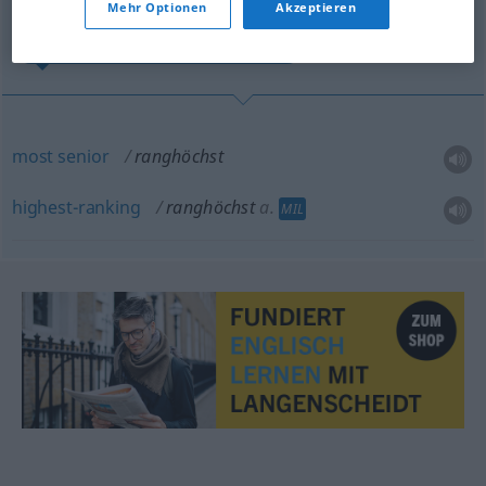
Mehr Optionen
Akzeptieren
most senior, highest-ranking
most
senior
ranghöchst
highest-ranking
ranghöchst
a.
MIL