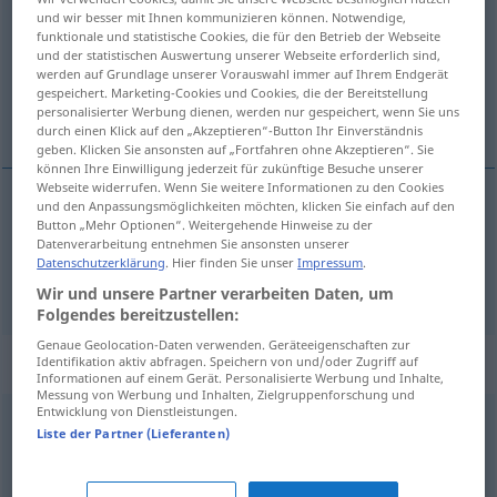
und wir besser mit Ihnen kommunizieren können. Notwendige,
funktionale und statistische Cookies, die für den Betrieb der Webseite
Übersicht aller Übersetzungen
und der statistischen Auswertung unserer Webseite erforderlich sind,
(Für mehr Details die Übersetzung anklicken/antippen)
werden auf Grundlage unserer Vorauswahl immer auf Ihrem Endgerät
gespeichert. Marketing-Cookies und Cookies, die der Bereitstellung
personalisierter Werbung dienen, werden nur gespeichert, wenn Sie uns
senior, high-ranking
durch einen Klick auf den „Akzeptieren“-Button Ihr Einverständnis
geben. Klicken Sie ansonsten auf „Fortfahren ohne Akzeptieren“. Sie
können Ihre Einwilligung jederzeit für zukünftige Besuche unserer
Webseite widerrufen. Wenn Sie weitere Informationen zu den Cookies
und den Anpassungsmöglichkeiten möchten, klicken Sie einfach auf den
Button „Mehr Optionen“. Weitergehende Hinweise zu der
senior
ranghöchst
ranghoch
Datenverarbeitung entnehmen Sie ansonsten unserer
Datenschutzerklärung
. Hier finden Sie unser
Impressum
.
high-ranking
ranghöchst
a.
MIL
Wir und unsere Partner verarbeiten Daten, um
Folgendes bereitzustellen:
Genaue Geolocation-Daten verwenden. Geräteeigenschaften zur
„ranghöchst“
: Adjektiv
Identifikation aktiv abfragen. Speichern von und/oder Zugriff auf
Informationen auf einem Gerät. Personalisierte Werbung und Inhalte,
Messung von Werbung und Inhalten, Zielgruppenforschung und
Entwicklung von Dienstleistungen.
ranghöchst
adj
<
attr
>
Liste der Partner (Lieferanten)
Übersicht aller Übersetzungen
(Für mehr Details die Übersetzung anklicken/antippen)