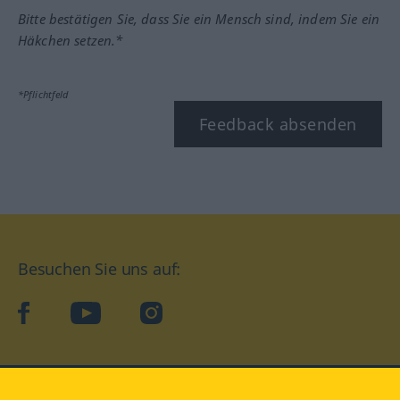
Bitte bestätigen Sie, dass Sie ein Mensch sind, indem Sie ein
Häkchen setzen.*
*Pflichtfeld
Feedback absenden
Besuchen Sie uns auf:
facebook
YouTube
Instagram