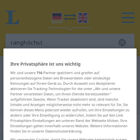
Ihre Privatsphäre ist uns wichtig
Deutsch-Englisch Wörterbuch
ranghöchst
Wir und unsere
716
-Partner speichern und greifen auf
Deutsch-Englisch Übersetzung für
personenbezogene Daten wie Browserdaten oder eindeutige
Kennungen auf Ihrem Gerät zu. Durch Auswahl von Akzeptieren
"ranghöchst"
aktivieren Sie Tracking-Technologien für die unter „Wir und unsere
Partner verarbeiten Daten, um Ihnen Dienste bereitzustellen“
aufgeführten Zwecke. Wenn Tracker deaktiviert sind, sind manche
"ranghöchst" Englisch Übersetzung
Inhalte und Anzeigen möglicherweise nicht mehr so relevant für Sie. Sie
können dieses Menü jederzeit wieder aufrufen, um Ihre Einstellungen zu
ändern oder Ihre Einwilligung zu widerrufen, indem Sie auf den Link
Privatsphäre-Einstellungen am unteren Rand der Webseite klicken. Ihre
„ranghöchst“
: Superlativ
Einstellungen gelten innerhalb unseres Website. Weitere Informationen
finden Sie in unserer Datenschutzerklärung.
ranghöchst
sup
Wir verwenden Cookies, damit Sie unsere Webseite bestmöglich nutzen