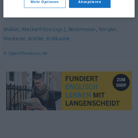
Mehr Optionen
Akzeptieren
Nörgler
,
Knurrhahn
,
Brummbär (ugs.)
,
Querkopf
Mäkler
,
Meckerfritze (ugs.)
,
Beckmesser
,
Nörgler
,
Meckerer
,
Krittler
,
Kritikaster
© OpenThesaurus.de