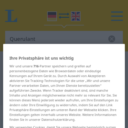
Ihre Privatsphäre ist uns wichtig
Deutsch-Englisch Wörterbuch
Querulant
Wir und unsere
716
-Partner speichern und greifen auf
Deutsch-Englisch Übersetzung für
personenbezogene Daten wie Browserdaten oder eindeutige
Kennungen auf Ihrem Gerät zu. Durch Auswahl von Akzeptieren
"Querulant"
aktivieren Sie Tracking-Technologien für die unter „Wir und unsere
Partner verarbeiten Daten, um Ihnen Dienste bereitzustellen“
aufgeführten Zwecke. Wenn Tracker deaktiviert sind, sind manche
"Querulant" Englisch Übersetzung
Inhalte und Anzeigen möglicherweise nicht mehr so relevant für Sie. Sie
können dieses Menü jederzeit wieder aufrufen, um Ihre Einstellungen zu
ändern oder Ihre Einwilligung zu widerrufen, indem Sie auf den Link
Privatsphäre-Einstellungen am unteren Rand der Webseite klicken. Ihre
„Querulant“
: Maskulinum
Einstellungen gelten innerhalb unseres Website. Weitere Informationen
finden Sie in unserer Datenschutzerklärung.
Querulant
[kveruˈlant]
m
<
Querulanten
;
Querulanten
>
Wir verwenden Cookies, damit Sie unsere Webseite bestmöglich nutzen