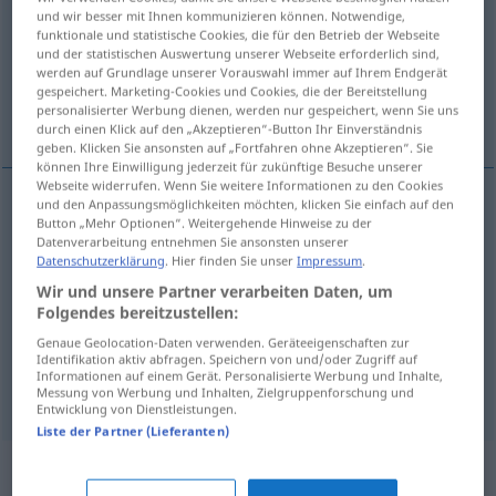
und wir besser mit Ihnen kommunizieren können. Notwendige,
funktionale und statistische Cookies, die für den Betrieb der Webseite
Übersicht aller Übersetzungen
und der statistischen Auswertung unserer Webseite erforderlich sind,
(Für mehr Details die Übersetzung anklicken/antippen)
werden auf Grundlage unserer Vorauswahl immer auf Ihrem Endgerät
gespeichert. Marketing-Cookies und Cookies, die der Bereitstellung
personalisierter Werbung dienen, werden nur gespeichert, wenn Sie uns
querulous person, grouch, griper, grouser
durch einen Klick auf den „Akzeptieren“-Button Ihr Einverständnis
geben. Klicken Sie ansonsten auf „Fortfahren ohne Akzeptieren“. Sie
können Ihre Einwilligung jederzeit für zukünftige Besuche unserer
Webseite widerrufen. Wenn Sie weitere Informationen zu den Cookies
und den Anpassungsmöglichkeiten möchten, klicken Sie einfach auf den
Button „Mehr Optionen“. Weitergehende Hinweise zu der
querulous
person
Querulant
Datenverarbeitung entnehmen Sie ansonsten unserer
Datenschutzerklärung
. Hier finden Sie unser
Impressum
.
grouch
Querulant
Wir und unsere Partner verarbeiten Daten, um
Folgendes bereitzustellen:
griper
Querulant
Genaue Geolocation-Daten verwenden. Geräteeigenschaften zur
Identifikation aktiv abfragen. Speichern von und/oder Zugriff auf
Informationen auf einem Gerät. Personalisierte Werbung und Inhalte,
grouser
Querulant
BR
UMG
Messung von Werbung und Inhalten, Zielgruppenforschung und
Entwicklung von Dienstleistungen.
Liste der Partner (Lieferanten)
Synonyme für "Querulant"