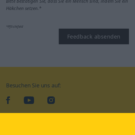
Bitte bestätigen Sie, dass Sie ein Mensch sind, indem Sie ein
Häkchen setzen.*
*Pflichtfeld
Feedback absenden
Besuchen Sie uns auf:
facebook
YouTube
Instagram
Langenscheidt