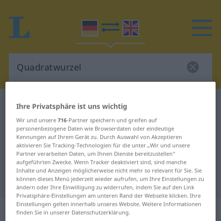
Deutsch-Englisch Wörterbuch
Quadratwurzel
Ihre Privatsphäre ist uns wichtig
Deutsch-Englisch Übersetzung für
Wir und unsere
716
-Partner speichern und greifen auf
personenbezogene Daten wie Browserdaten oder eindeutige
"Quadratwurzel"
Kennungen auf Ihrem Gerät zu. Durch Auswahl von Akzeptieren
aktivieren Sie Tracking-Technologien für die unter „Wir und unsere
Partner verarbeiten Daten, um Ihnen Dienste bereitzustellen“
aufgeführten Zwecke. Wenn Tracker deaktiviert sind, sind manche
"Quadratwurzel" Englisch
Inhalte und Anzeigen möglicherweise nicht mehr so relevant für Sie. Sie
Übersetzung
können dieses Menü jederzeit wieder aufrufen, um Ihre Einstellungen zu
ändern oder Ihre Einwilligung zu widerrufen, indem Sie auf den Link
Privatsphäre-Einstellungen am unteren Rand der Webseite klicken. Ihre
Einstellungen gelten innerhalb unseres Website. Weitere Informationen
„Quadratwurzel“
: Femininum
finden Sie in unserer Datenschutzerklärung.