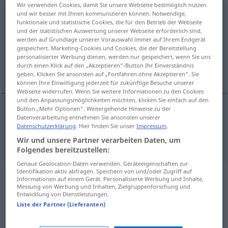
Wir verwenden Cookies, damit Sie unsere Webseite bestmöglich nutzen
und wir besser mit Ihnen kommunizieren können. Notwendige,
Quadratwurzel
f
funktionale und statistische Cookies, die für den Betrieb der Webseite
und der statistischen Auswertung unserer Webseite erforderlich sind,
Übersicht aller Übersetzungen
werden auf Grundlage unserer Vorauswahl immer auf Ihrem Endgerät
(Für mehr Details die Übersetzung anklicken/antippen)
gespeichert. Marketing-Cookies und Cookies, die der Bereitstellung
personalisierter Werbung dienen, werden nur gespeichert, wenn Sie uns
durch einen Klick auf den „Akzeptieren“-Button Ihr Einverständnis
square root
geben. Klicken Sie ansonsten auf „Fortfahren ohne Akzeptieren“. Sie
können Ihre Einwilligung jederzeit für zukünftige Besuche unserer
Webseite widerrufen. Wenn Sie weitere Informationen zu den Cookies
und den Anpassungsmöglichkeiten möchten, klicken Sie einfach auf den
Button „Mehr Optionen“. Weitergehende Hinweise zu der
Datenverarbeitung entnehmen Sie ansonsten unserer
square
root
Quadratwurzel
MATH
Datenschutzerklärung
. Hier finden Sie unser
Impressum
.
Wir und unsere Partner verarbeiten Daten, um
Folgendes bereitzustellen:
Genaue Geolocation-Daten verwenden. Geräteeigenschaften zur
Identifikation aktiv abfragen. Speichern von und/oder Zugriff auf
Beispielsätze aus externen Quellen
Informationen auf einem Gerät. Personalisierte Werbung und Inhalte,
Messung von Werbung und Inhalten, Zielgruppenforschung und
für "Quadratwurzel"
Entwicklung von Dienstleistungen.
Liste der Partner (Lieferanten)
(nicht von der Langenscheidt Redaktion
geprüft)