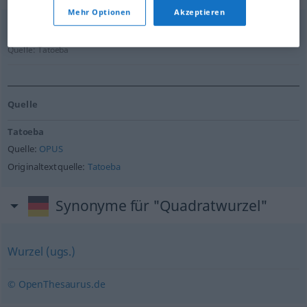
Mehr Optionen
Akzeptieren
The square root of one hundred forty four is twelve.
Quelle:
Tatoeba
Quelle
Tatoeba
Quelle:
OPUS
Originaltextquelle:
Tatoeba
Synonyme für "Quadratwurzel"
Wurzel (ugs.)
© OpenThesaurus.de