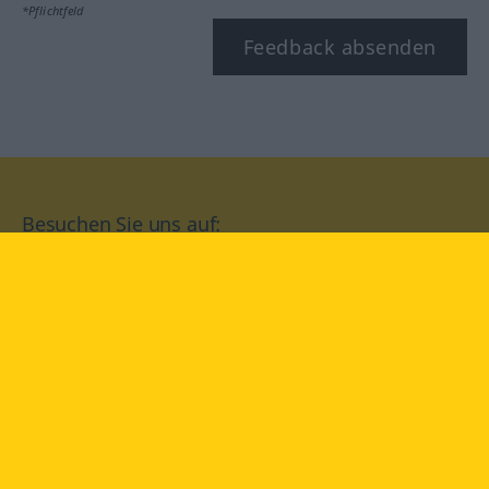
*Pflichtfeld
Feedback absenden
Besuchen Sie uns auf:
facebook
YouTube
Instagram
Langenscheidt
NUTZUNGSBEDINGUNGEN