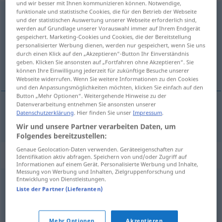
und wir besser mit Ihnen kommunizieren können. Notwendige,
funktionale und statistische Cookies, die für den Betrieb der Webseite
Produktportfolio
n
und der statistischen Auswertung unserer Webseite erforderlich sind,
werden auf Grundlage unserer Vorauswahl immer auf Ihrem Endgerät
Übersicht aller Übersetzungen
gespeichert. Marketing-Cookies und Cookies, die der Bereitstellung
personalisierter Werbung dienen, werden nur gespeichert, wenn Sie uns
(Für mehr Details die Übersetzung anklicken/antippen)
durch einen Klick auf den „Akzeptieren“-Button Ihr Einverständnis
geben. Klicken Sie ansonsten auf „Fortfahren ohne Akzeptieren“. Sie
product portfolio
können Ihre Einwilligung jederzeit für zukünftige Besuche unserer
Webseite widerrufen. Wenn Sie weitere Informationen zu den Cookies
und den Anpassungsmöglichkeiten möchten, klicken Sie einfach auf den
Button „Mehr Optionen“. Weitergehende Hinweise zu der
Datenverarbeitung entnehmen Sie ansonsten unserer
Datenschutzerklärung
. Hier finden Sie unser
Impressum
.
product
portfolio
Produktportfolio
WIRTSCH
Wir und unsere Partner verarbeiten Daten, um
Folgendes bereitzustellen:
Genaue Geolocation-Daten verwenden. Geräteeigenschaften zur
Synonyme für "Produktportfolio"
Identifikation aktiv abfragen. Speichern von und/oder Zugriff auf
Informationen auf einem Gerät. Personalisierte Werbung und Inhalte,
Messung von Werbung und Inhalten, Zielgruppenforschung und
Entwicklung von Dienstleistungen.
Warensortiment
,
Auswahl
,
Sortiment
,
Produktpalette
,
Liste der Partner (Lieferanten)
Range (fachspr.)
,
Leistungsangebot
,
Warenangebot
Mehr Optionen
Akzeptieren