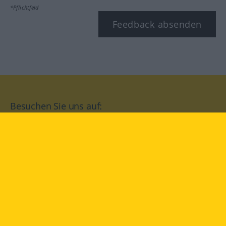
*Pflichtfeld
Feedback absenden
Besuchen Sie uns auf:
facebook
YouTube
Instagram
Langenscheidt
NUTZUNGSBEDINGUNGEN