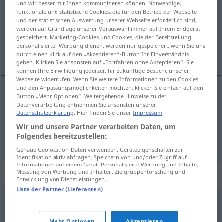
und wir besser mit Ihnen kommunizieren können. Notwendige,
funktionale und statistische Cookies, die für den Betrieb der Webseite
Übersicht aller Übersetzungen
und der statistischen Auswertung unserer Webseite erforderlich sind,
werden auf Grundlage unserer Vorauswahl immer auf Ihrem Endgerät
(Für mehr Details die Übersetzung anklicken/antippen)
gespeichert. Marketing-Cookies und Cookies, die der Bereitstellung
personalisierter Werbung dienen, werden nur gespeichert, wenn Sie uns
person of private means
pensioner
durch einen Klick auf den „Akzeptieren“-Button Ihr Einverständnis
geben. Klicken Sie ansonsten auf „Fortfahren ohne Akzeptieren“. Sie
können Ihre Einwilligung jederzeit für zukünftige Besuche unserer
Webseite widerrufen. Wenn Sie weitere Informationen zu den Cookies
und den Anpassungsmöglichkeiten möchten, klicken Sie einfach auf den
Button „Mehr Optionen“. Weitergehende Hinweise zu der
person
of
private
means
Privatier
mit Vermögen
Datenverarbeitung entnehmen Sie ansonsten unserer
Datenschutzerklärung
. Hier finden Sie unser
Impressum
.
Wir und unsere Partner verarbeiten Daten, um
Folgendes bereitzustellen:
pensioner
Privatier
Pensionär
Genaue Geolocation-Daten verwenden. Geräteeigenschaften zur
Identifikation aktiv abfragen. Speichern von und/oder Zugriff auf
Informationen auf einem Gerät. Personalisierte Werbung und Inhalte,
Messung von Werbung und Inhalten, Zielgruppenforschung und
Synonyme für "Privatier"
Entwicklung von Dienstleistungen.
Liste der Partner (Lieferanten)
Privatmann
Mehr Optionen
Akzeptieren