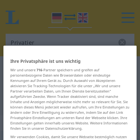
Ihre Privatsphäre ist uns wichtig
Deutsch-Englisch Wörterbuch
Privatier
Wir und unsere
716
-Partner speichern und greifen auf
Deutsch-Englisch Übersetzung für
personenbezogene Daten wie Browserdaten oder eindeutige
Kennungen auf Ihrem Gerät zu. Durch Auswahl von Akzeptieren
"Privatier"
aktivieren Sie Tracking-Technologien für die unter „Wir und unsere
Partner verarbeiten Daten, um Ihnen Dienste bereitzustellen“
aufgeführten Zwecke. Wenn Tracker deaktiviert sind, sind manche
Inhalte und Anzeigen möglicherweise nicht mehr so relevant für Sie. Sie
"Privatier" Englisch Übersetzung
können dieses Menü jederzeit wieder aufrufen, um Ihre Einstellungen zu
ändern oder Ihre Einwilligung zu widerrufen, indem Sie auf den Link
Privatsphäre-Einstellungen am unteren Rand der Webseite klicken. Ihre
„Privatier“
: Maskulinum
Einstellungen gelten innerhalb unseres Website. Weitere Informationen
finden Sie in unserer Datenschutzerklärung.
Wir verwenden Cookies, damit Sie unsere Webseite bestmöglich nutzen
Privatier
[privaˈtɪ̆eː]
m
<
Privatiers
;
Privatiers
>
(FR.)
OBS