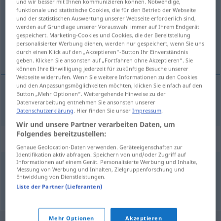
und wir besser mit Ihnen kommunizieren können. Notwendige,
funktionale und statistische Cookies, die für den Betrieb der Webseite
Übersicht aller Übersetzungen
und der statistischen Auswertung unserer Webseite erforderlich sind,
werden auf Grundlage unserer Vorauswahl immer auf Ihrem Endgerät
(Für mehr Details die Übersetzung anklicken/antippen)
gespeichert. Marketing-Cookies und Cookies, die der Bereitstellung
personalisierter Werbung dienen, werden nur gespeichert, wenn Sie uns
plushy
durch einen Klick auf den „Akzeptieren“-Button Ihr Einverständnis
geben. Klicken Sie ansonsten auf „Fortfahren ohne Akzeptieren“. Sie
können Ihre Einwilligung jederzeit für zukünftige Besuche unserer
Webseite widerrufen. Wenn Sie weitere Informationen zu den Cookies
und den Anpassungsmöglichkeiten möchten, klicken Sie einfach auf den
Button „Mehr Optionen“. Weitergehende Hinweise zu der
plushy
plüschartig
Datenverarbeitung entnehmen Sie ansonsten unserer
Datenschutzerklärung
. Hier finden Sie unser
Impressum
.
Wir und unsere Partner verarbeiten Daten, um
Folgendes bereitzustellen:
Synonyme für "plüschartig"
Genaue Geolocation-Daten verwenden. Geräteeigenschaften zur
Identifikation aktiv abfragen. Speichern von und/oder Zugriff auf
Informationen auf einem Gerät. Personalisierte Werbung und Inhalte,
Messung von Werbung und Inhalten, Zielgruppenforschung und
plüschig
Entwicklung von Dienstleistungen.
Liste der Partner (Lieferanten)
© OpenThesaurus.de
Mehr Optionen
Akzeptieren