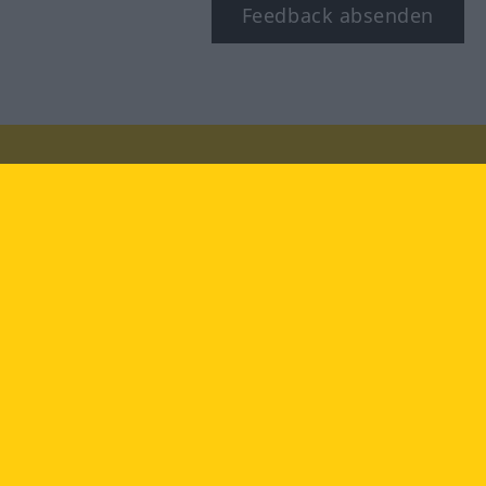
Feedback absenden
Besuchen Sie uns auf:
facebook
YouTube
Instagram
Langenscheidt
NUTZUNGSBEDINGUNGEN
DATENSCHUTZBESTIMMUNGEN